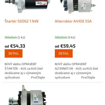
s
u
p
k
r
t
o
o
d
Štartér S0062 1.1kW
Alternátor A4108 55A
v
u
k
t
Skladom
(1 ks)
Skladom
(3 ks)
o
€54,33
€59,45
od
od
v
DETAIL
DETAIL
NOVÝ alebo OPRAVENÝ
NOVÝ alebo OPRAVENÝ
ŠTARTÉR - KUS za KUS Diel
ALTERNÁTOR - KUS za KUS Diel
dodávame aj s výmenným
dodávame aj s výmenným
spôsobom Prečítajte
spôsobom Prečítajte
si ako funguje...
si ako...