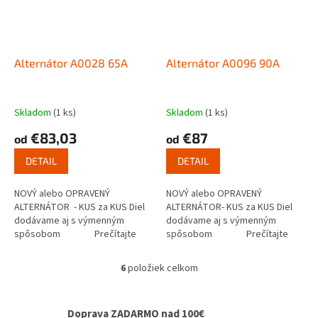
Alternátor A0028 65A
Alternátor A0096 90A
Skladom
(1 ks)
Skladom
(1 ks)
€83,03
€87
od
od
DETAIL
DETAIL
NOVÝ alebo OPRAVENÝ
NOVÝ alebo OPRAVENÝ
ALTERNÁTOR - KUS za KUS Diel
ALTERNÁTOR- KUS za KUS Diel
dodávame aj s výmenným
dodávame aj s výmenným
spôsobom Prečítajte
spôsobom Prečítajte
si ako...
si ako funguje...
6
položiek celkom
O
v
l
Doprava ZADARMO nad 100€
á