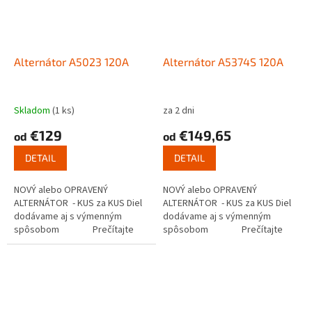
Alternátor A5023 120A
Alternátor A5374S 120A
Skladom
(1 ks)
za 2 dni
€129
€149,65
od
od
DETAIL
DETAIL
NOVÝ alebo OPRAVENÝ
NOVÝ alebo OPRAVENÝ
ALTERNÁTOR - KUS za KUS Diel
ALTERNÁTOR - KUS za KUS Diel
dodávame aj s výmenným
dodávame aj s výmenným
spôsobom Prečítajte
spôsobom Prečítajte
si ako...
si ako...