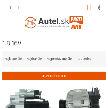
Prejsť
NÁKUP
na
obsah
KOŠÍK
1.8 16V
R
a
Najlacnejšie
Najdrahšie
Najpredávanejšie
Abecedne
d
e
n
OTVORIŤ FILTER
i
e
V
p
ý
r
p
o
i
d