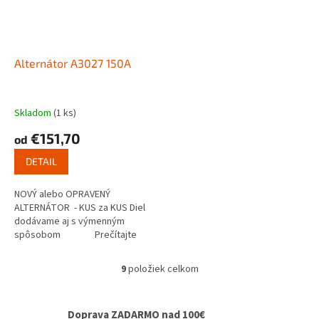
Alternátor A3027 150A
Skladom
(1 ks)
€151,70
od
DETAIL
NOVÝ alebo OPRAVENÝ
ALTERNÁTOR - KUS za KUS Diel
dodávame aj s výmenným
spôsobom Prečítajte
si ako...
9
položiek celkom
O
v
l
Doprava ZADARMO nad 100€
á