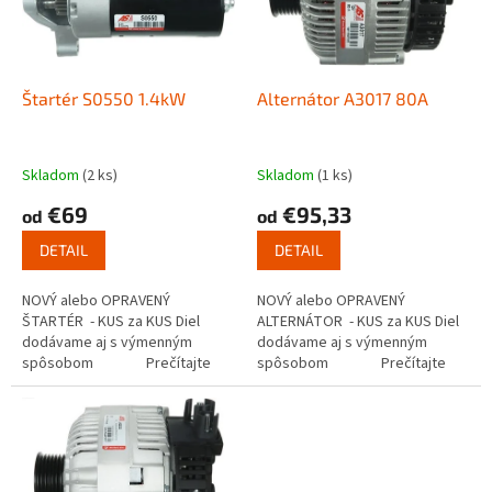
s
u
p
k
r
t
o
o
d
Štartér S0550 1.4kW
Alternátor A3017 80A
v
u
k
t
Skladom
(2 ks)
Skladom
(1 ks)
o
€69
€95,33
od
od
v
DETAIL
DETAIL
NOVÝ alebo OPRAVENÝ
NOVÝ alebo OPRAVENÝ
ŠTARTÉR - KUS za KUS Diel
ALTERNÁTOR - KUS za KUS Diel
dodávame aj s výmenným
dodávame aj s výmenným
spôsobom Prečítajte
spôsobom Prečítajte
si ako funguje...
si ako...