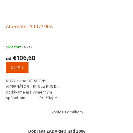
Alternátor A0077 90A
Skladom
(4 ks)
€106,60
od
DETAIL
NOVÝ alebo OPRAVENÝ
ALTERNÁTOR - KUS za KUS Diel
dodávame aj s výmenným
spôsobom Prečítajte
si ako...
5
položiek celkom
O
v
l
Doprava ZADARMO nad 100€
á