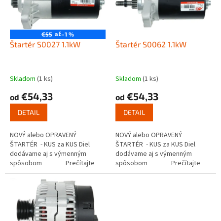
s
u
p
k
r
t
o
až
€55
–1 %
o
d
Štartér S0027 1.1kW
Štartér S0062 1.1kW
v
u
k
t
Skladom
(1 ks)
Skladom
(1 ks)
o
€54,33
€54,33
od
od
v
DETAIL
DETAIL
NOVÝ alebo OPRAVENÝ
NOVÝ alebo OPRAVENÝ
ŠTARTÉR - KUS za KUS Diel
ŠTARTÉR - KUS za KUS Diel
dodávame aj s výmenným
dodávame aj s výmenným
spôsobom Prečítajte
spôsobom Prečítajte
si ako funguje...
si ako funguje...