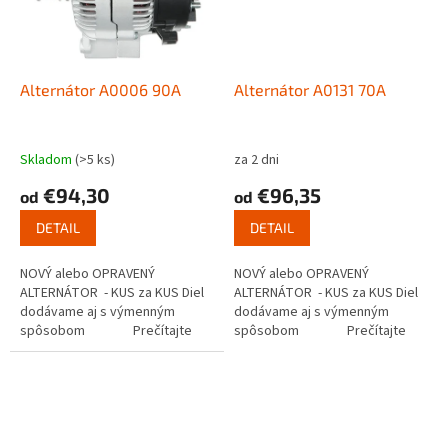
Alternátor A0006 90A
Alternátor A0131 70A
Skladom
(>5 ks)
za 2 dni
€94,30
€96,35
od
od
DETAIL
DETAIL
NOVÝ alebo OPRAVENÝ
NOVÝ alebo OPRAVENÝ
ALTERNÁTOR - KUS za KUS Diel
ALTERNÁTOR - KUS za KUS Diel
dodávame aj s výmenným
dodávame aj s výmenným
spôsobom Prečítajte
spôsobom Prečítajte
si ako...
si ako...