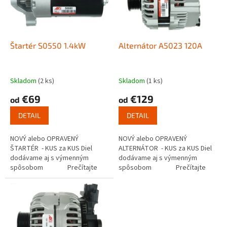
s
u
p
k
r
t
o
o
d
Štartér S0550 1.4kW
Alternátor A5023 120A
v
u
k
t
Skladom
(2 ks)
Skladom
(1 ks)
o
€69
€129
od
od
v
DETAIL
DETAIL
NOVÝ alebo OPRAVENÝ
NOVÝ alebo OPRAVENÝ
ŠTARTÉR - KUS za KUS Diel
ALTERNÁTOR - KUS za KUS Diel
dodávame aj s výmenným
dodávame aj s výmenným
spôsobom Prečítajte
spôsobom Prečítajte
si ako funguje...
si ako...