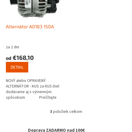
Alternátor A0183 150A
za 2 dni
€168,10
od
DETAIL
NOVÝ alebo OPRAVENÝ
ALTERNÁTOR - KUS za KUS Diel
dodávame aj s výmenným
spôsobom Prečítajte
si ako funguje...
3
položiek celkom
O
v
l
Doprava ZADARMO nad 100€
á