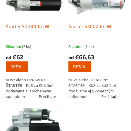
s
u
p
k
r
t
o
o
d
Štartér S0084 1.7kW
Štartér S3002 1.7kW
v
u
k
t
Skladom
(2 ks)
Skladom
(1 ks)
o
€62
€66,63
od
od
v
DETAIL
DETAIL
NOVÝ alebo OPRAVENÝ
NOVÝ alebo OPRAVENÝ
ŠTARTÉR - KUS za KUS Diel
ŠTARTÉR - KUS za KUS Diel
dodávame aj s výmenným
dodávame aj s výmenným
spôsobom Prečítajte
spôsobom Prečítajte
si ako funguje...
si ako funguje...