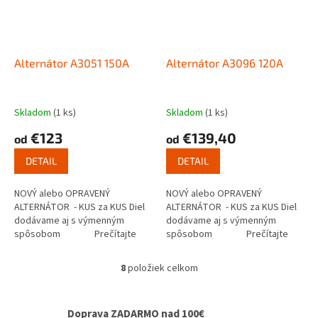
Alternátor A3051 150A
Alternátor A3096 120A
Skladom
(1 ks)
Skladom
(1 ks)
€123
€139,40
od
od
DETAIL
DETAIL
NOVÝ alebo OPRAVENÝ
NOVÝ alebo OPRAVENÝ
ALTERNÁTOR - KUS za KUS Diel
ALTERNÁTOR - KUS za KUS Diel
dodávame aj s výmenným
dodávame aj s výmenným
spôsobom Prečítajte
spôsobom Prečítajte
si ako...
si ako...
8
položiek celkom
O
v
l
Doprava ZADARMO nad 100€
á