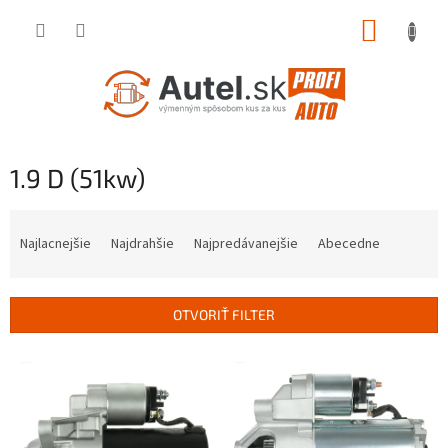
Prejsť
NÁKUP
na
obsah
KOŠÍK
1.9 D (51kw)
R
a
Najlacnejšie
Najdrahšie
Najpredávanejšie
Abecedne
d
e
n
OTVORIŤ FILTER
i
e
V
p
ý
r
p
o
i
d