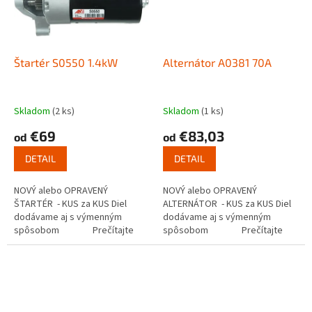
Štartér S0550 1.4kW
Alternátor A0381 70A
Skladom
(2 ks)
Skladom
(1 ks)
€69
€83,03
od
od
DETAIL
DETAIL
NOVÝ alebo OPRAVENÝ
NOVÝ alebo OPRAVENÝ
ŠTARTÉR - KUS za KUS Diel
ALTERNÁTOR - KUS za KUS Diel
dodávame aj s výmenným
dodávame aj s výmenným
spôsobom Prečítajte
spôsobom Prečítajte
si ako funguje...
si ako...