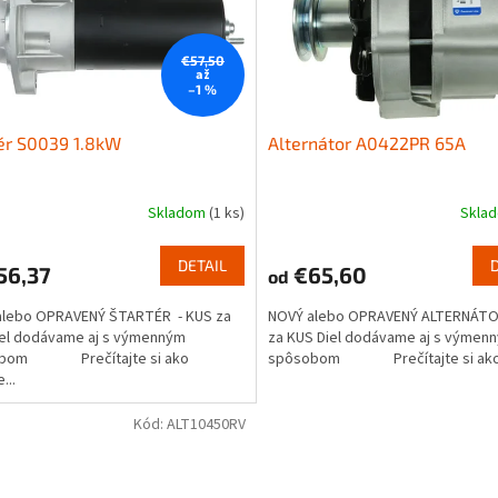
€57,50
až
–1 %
ér S0039 1.8kW
Alternátor A0422PR 65A
Skladom
(1 ks)
Skla
DETAIL
56,37
€65,60
od
alebo OPRAVENÝ ŠTARTÉR - KUS za
NOVÝ alebo OPRAVENÝ ALTERNÁTO
iel dodávame aj s výmenným
za KUS Diel dodávame aj s výmen
obom Prečítajte si ako
spôsobom Prečítajte si ako.
...
Kód:
ALT10450RV