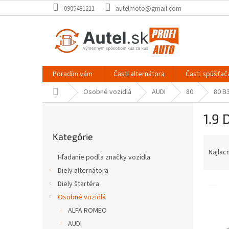
Prejsť
0905481211
autelmoto@gmail.com
na
obsah
Poradím vám
Časti alternátora
Časti spúšťač
Domov
Osobné vozidlá
AUDI
80
80 B
B
1.9 
o
Preskočiť
č
Kategórie
kategórie
R
n
a
ý
Najlac
Hľadanie podľa značky vozidla
d
p
Diely alternátora
e
a
V
n
Diely štartéra
n
ý
i
e
Osobné vozidlá
p
e
l
ALFA ROMEO
i
p
AUDI