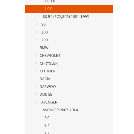
1.6 TD
1.9 D
80 B4 (8C2,8C5) 1991-1995
90
100
200
BMW
CHEVROLET
CHRYSLER
CITROEN
DACIA
DAEWOO
DODGE
AVENGER
AVENGER 2007-2014
2.0
2.4
2.7