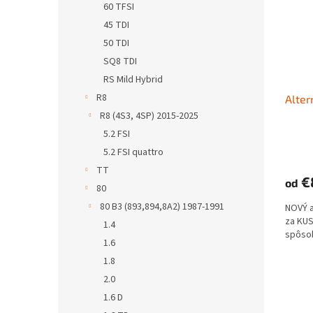
60 TFSI
45 TDI
50 TDI
SQ8 TDI
RS Mild Hybrid
R8
Alter
R8 (4S3, 4SP) 2015-2025
5.2 FSI
5.2 FSI quattro
TT
€
od
80
80 B3 (893,894,8A2) 1987-1991
NOVÝ 
za KUS
1.4
spôso
1.6
1.8
2.0
1.6 D