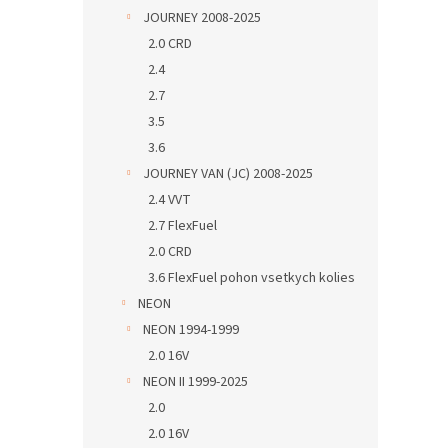
JOURNEY 2008-2025
2.0 CRD
2.4
2.7
3.5
3.6
JOURNEY VAN (JC) 2008-2025
2.4 VVT
2.7 FlexFuel
2.0 CRD
3.6 FlexFuel pohon vsetkych kolies
NEON
NEON 1994-1999
2.0 16V
NEON II 1999-2025
2.0
2.0 16V