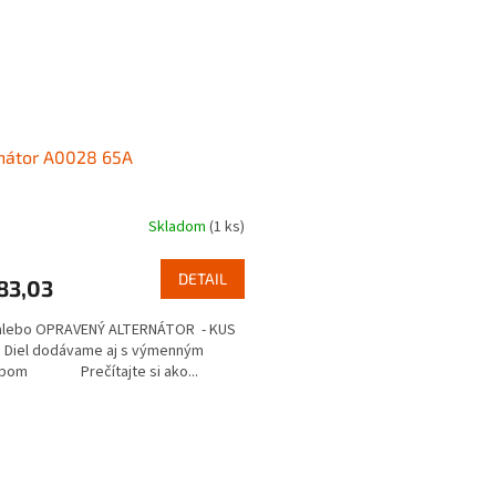
nátor A0028 65A
Skladom
(1 ks)
DETAIL
83,03
alebo OPRAVENÝ ALTERNÁTOR - KUS
 Diel dodávame aj s výmenným
bom Prečítajte si ako...
O
v
l
á