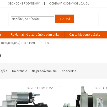
OBCHODNÉ PODMIENKY
OCHRANA OSOBNÝCH ÚDAJOV
HĽADAŤ
a
Reklamačné a záručné podmienky
Často kladené otázky
3 (893,894,8A2) 1987-1991
1.9 D
D
nejšie
Najdrahšie
Najpredávanejšie
Abecedne
Kód:
STR50231RV
Kód:
AL