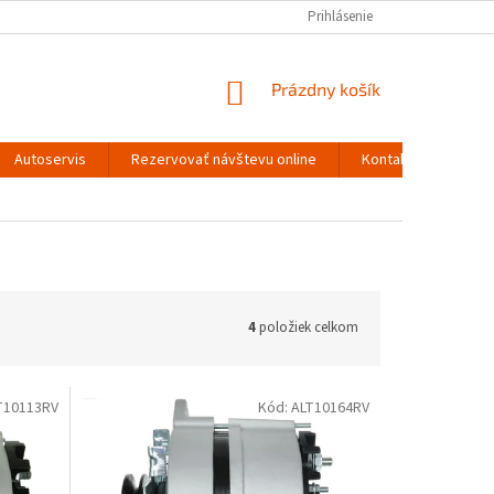
Prihlásenie
NÁKUPNÝ
Prázdny košík
KOŠÍK
Autoservis
Rezervovať návštevu online
Kontakty
4
položiek celkom
T10113RV
Kód:
ALT10164RV