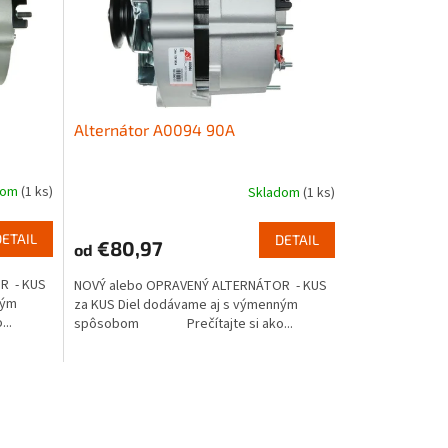
Alternátor A0094 90A
dom
(1 ks)
Skladom
(1 ks)
DETAIL
DETAIL
€80,97
od
R - KUS
NOVÝ alebo OPRAVENÝ ALTERNÁTOR - KUS
ným
za KUS Diel dodávame aj s výmenným
..
spôsobom Prečítajte si ako...