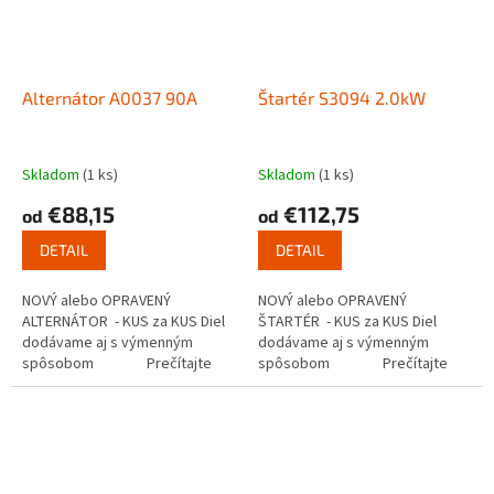
Alternátor A0037 90A
Štartér S3094 2.0kW
Skladom
(1 ks)
Skladom
(1 ks)
€88,15
€112,75
od
od
DETAIL
DETAIL
NOVÝ alebo OPRAVENÝ
NOVÝ alebo OPRAVENÝ
ALTERNÁTOR - KUS za KUS Diel
ŠTARTÉR - KUS za KUS Diel
dodávame aj s výmenným
dodávame aj s výmenným
spôsobom Prečítajte
spôsobom Prečítajte
si ako...
si ako funguje...