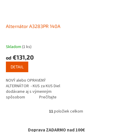
Alternátor A3283PR 140A
Skladom
(1 ks)
€131,20
od
DETAIL
NOVÝ alebo OPRAVENÝ
ALTERNÁTOR - KUS za KUS Diel
dodávame aj s výmenným
spôsobom Prečítajte
si ako...
11
položiek celkom
O
v
l
Doprava ZADARMO nad 100€
á