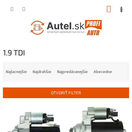
Prejsť
NÁKUP
na
obsah
KOŠÍK
1.9 TDI
R
a
Najlacnejšie
Najdrahšie
Najpredávanejšie
Abecedne
d
e
n
OTVORIŤ FILTER
i
e
V
p
ý
r
p
o
i
d