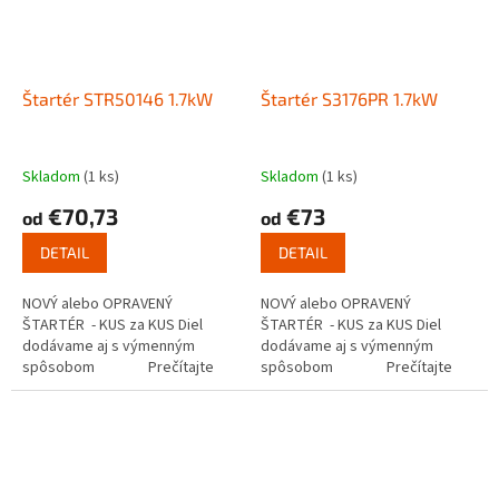
Štartér STR50146 1.7kW
Štartér S3176PR 1.7kW
Skladom
(1 ks)
Skladom
(1 ks)
€70,73
€73
od
od
DETAIL
DETAIL
NOVÝ alebo OPRAVENÝ
NOVÝ alebo OPRAVENÝ
ŠTARTÉR - KUS za KUS Diel
ŠTARTÉR - KUS za KUS Diel
dodávame aj s výmenným
dodávame aj s výmenným
spôsobom Prečítajte
spôsobom Prečítajte
si ako funguje...
si ako funguje...