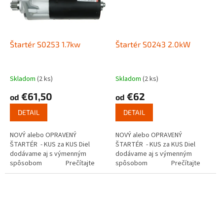
Štartér S0253 1.7kw
Štartér S0243 2.0kW
Skladom
(2 ks)
Skladom
(2 ks)
€61,50
€62
od
od
DETAIL
DETAIL
NOVÝ alebo OPRAVENÝ
NOVÝ alebo OPRAVENÝ
ŠTARTÉR - KUS za KUS Diel
ŠTARTÉR - KUS za KUS Diel
dodávame aj s výmenným
dodávame aj s výmenným
spôsobom Prečítajte
spôsobom Prečítajte
si ako funguje...
si ako funguje...