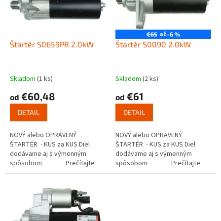
s
u
p
k
r
t
o
až
€65
–6 %
o
d
Štartér S0659PR 2.0kW
Štartér S0090 2.0kW
v
u
k
t
Skladom
(1 ks)
Skladom
(2 ks)
o
€60,48
€61
od
od
v
DETAIL
DETAIL
NOVÝ alebo OPRAVENÝ
NOVÝ alebo OPRAVENÝ
ŠTARTÉR - KUS za KUS Diel
ŠTARTÉR - KUS za KUS Diel
dodávame aj s výmenným
dodávame aj s výmenným
spôsobom Prečítajte
spôsobom Prečítajte
si ako funguje...
si ako funguje...