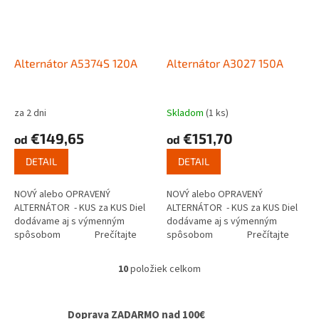
Alternátor A5374S 120A
Alternátor A3027 150A
za 2 dni
Skladom
(1 ks)
€149,65
€151,70
od
od
DETAIL
DETAIL
NOVÝ alebo OPRAVENÝ
NOVÝ alebo OPRAVENÝ
ALTERNÁTOR - KUS za KUS Diel
ALTERNÁTOR - KUS za KUS Diel
dodávame aj s výmenným
dodávame aj s výmenným
spôsobom Prečítajte
spôsobom Prečítajte
si ako...
si ako...
10
položiek celkom
O
v
l
Doprava ZADARMO nad 100€
á