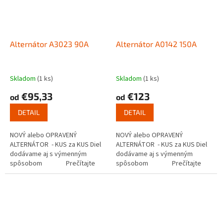
Alternátor A3023 90A
Alternátor A0142 150A
Skladom
(1 ks)
Skladom
(1 ks)
€95,33
€123
od
od
DETAIL
DETAIL
NOVÝ alebo OPRAVENÝ
NOVÝ alebo OPRAVENÝ
ALTERNÁTOR - KUS za KUS Diel
ALTERNÁTOR - KUS za KUS Diel
dodávame aj s výmenným
dodávame aj s výmenným
spôsobom Prečítajte
spôsobom Prečítajte
si ako...
si ako...