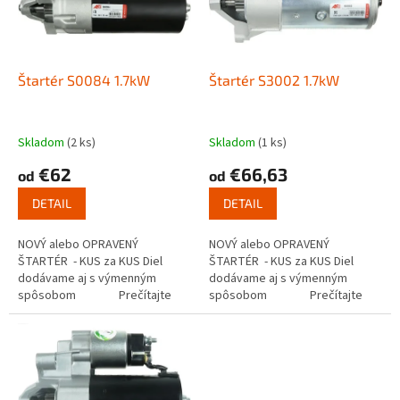
s
u
p
k
r
t
o
o
d
Štartér S0084 1.7kW
Štartér S3002 1.7kW
v
u
k
t
Skladom
(2 ks)
Skladom
(1 ks)
o
€62
€66,63
od
od
v
DETAIL
DETAIL
NOVÝ alebo OPRAVENÝ
NOVÝ alebo OPRAVENÝ
ŠTARTÉR - KUS za KUS Diel
ŠTARTÉR - KUS za KUS Diel
dodávame aj s výmenným
dodávame aj s výmenným
spôsobom Prečítajte
spôsobom Prečítajte
si ako funguje...
si ako funguje...