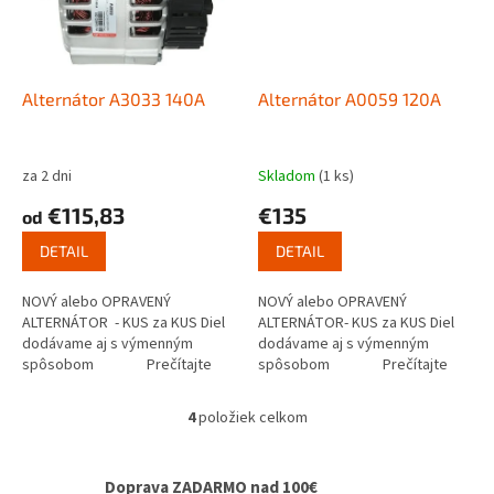
Alternátor A3033 140A
Alternátor A0059 120A
za 2 dni
Skladom
(1 ks)
€115,83
€135
od
DETAIL
DETAIL
NOVÝ alebo OPRAVENÝ
NOVÝ alebo OPRAVENÝ
ALTERNÁTOR - KUS za KUS Diel
ALTERNÁTOR- KUS za KUS Diel
dodávame aj s výmenným
dodávame aj s výmenným
spôsobom Prečítajte
spôsobom Prečítajte
si ako...
si ako funguje...
4
položiek celkom
O
v
l
Doprava ZADARMO nad 100€
á