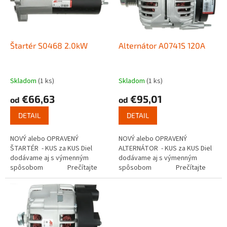
s
u
p
k
r
t
o
o
d
Štartér S0468 2.0kW
Alternátor A0741S 120A
v
u
k
t
Skladom
(1 ks)
Skladom
(1 ks)
o
€66,63
€95,01
od
od
v
DETAIL
DETAIL
NOVÝ alebo OPRAVENÝ
NOVÝ alebo OPRAVENÝ
ŠTARTÉR - KUS za KUS Diel
ALTERNÁTOR - KUS za KUS Diel
dodávame aj s výmenným
dodávame aj s výmenným
spôsobom Prečítajte
spôsobom Prečítajte
si ako funguje...
si ako...