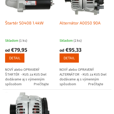
s
u
p
k
r
t
o
o
d
Štartér S0408 1.4kW
Alternátor A0050 90A
v
u
k
t
Skladom
(1 ks)
Skladom
(2 ks)
o
€79,95
€95,33
od
od
v
DETAIL
DETAIL
NOVÝ alebo OPRAVENÝ
NOVÝ alebo OPRAVENÝ
ŠTARTÉR - KUS za KUS Diel
ALTERNÁTOR - KUS za KUS Diel
dodávame aj s výmenným
dodávame aj s výmenným
spôsobom Prečítajte
spôsobom Prečítajte
si ako funguje...
si ako...