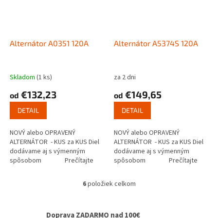
Alternátor A0351 120A
Alternátor A5374S 120A
Skladom
(1 ks)
za 2 dni
€132,23
€149,65
od
od
DETAIL
DETAIL
NOVÝ alebo OPRAVENÝ
NOVÝ alebo OPRAVENÝ
ALTERNÁTOR - KUS za KUS Diel
ALTERNÁTOR - KUS za KUS Diel
dodávame aj s výmenným
dodávame aj s výmenným
spôsobom Prečítajte
spôsobom Prečítajte
si ako...
si ako...
6
položiek celkom
O
v
l
Doprava ZADARMO nad 100€
á