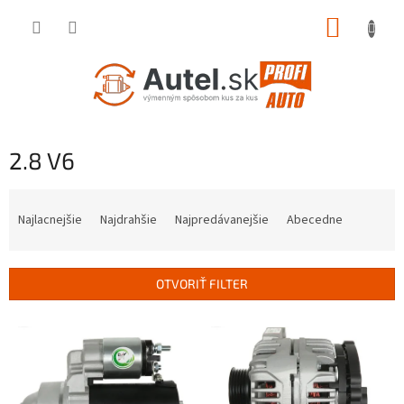
Prejsť
NÁKUP
na
obsah
KOŠÍK
2.8 V6
R
a
Najlacnejšie
Najdrahšie
Najpredávanejšie
Abecedne
d
e
n
OTVORIŤ FILTER
i
e
V
p
ý
r
p
o
i
d