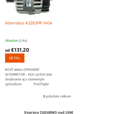
Alternátor A3283PR 140A
Skladom
(1 ks)
€131,20
od
DETAIL
NOVÝ alebo OPRAVENÝ
ALTERNÁTOR - KUS za KUS Diel
dodávame aj s výmenným
spôsobom Prečítajte
si ako...
3
položiek celkom
O
v
l
Doprava ZADARMO nad 100€
á