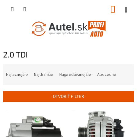
Prejsť
NÁKUP
na
obsah
KOŠÍK
2.0 TDI
R
a
Najlacnejšie
Najdrahšie
Najpredávanejšie
Abecedne
d
e
n
OTVORIŤ FILTER
i
e
V
p
ý
r
p
o
i
d