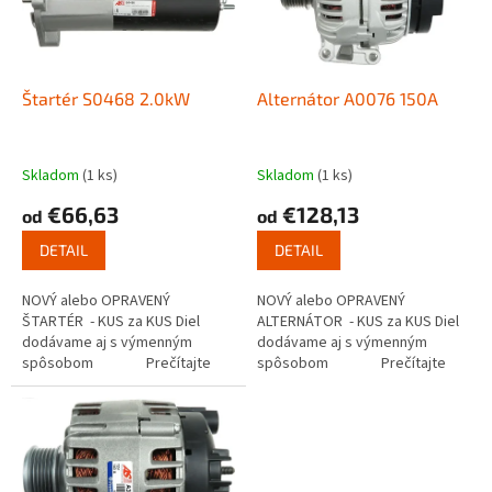
s
u
p
k
r
t
o
o
d
Štartér S0468 2.0kW
Alternátor A0076 150A
v
u
k
t
Skladom
(1 ks)
Skladom
(1 ks)
o
€66,63
€128,13
od
od
v
DETAIL
DETAIL
NOVÝ alebo OPRAVENÝ
NOVÝ alebo OPRAVENÝ
ŠTARTÉR - KUS za KUS Diel
ALTERNÁTOR - KUS za KUS Diel
dodávame aj s výmenným
dodávame aj s výmenným
spôsobom Prečítajte
spôsobom Prečítajte
si ako funguje...
si ako...