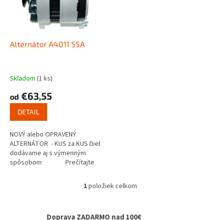
s
u
p
k
r
t
o
o
d
Alternátor A4011 55A
v
u
k
t
Skladom
(1 ks)
o
€63,55
od
v
DETAIL
NOVÝ alebo OPRAVENÝ
ALTERNÁTOR - KUS za KUS Diel
dodávame aj s výmenným
spôsobom Prečítajte
si ako...
1
položiek celkom
O
v
l
Doprava ZADARMO nad 100€
á