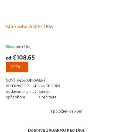
Alternátor A3041 110A
Skladom
(1 ks)
€108,65
od
DETAIL
NOVÝ alebo OPRAVENÝ
ALTERNÁTOR - KUS za KUS Diel
dodávame aj s výmenným
spôsobom Prečítajte
si ako...
7
položiek celkom
O
v
l
Doprava ZADARMO nad 100€
á