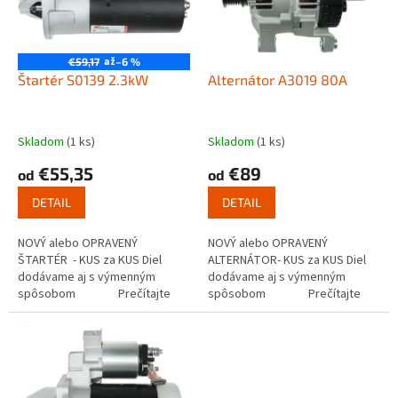
s
u
p
k
r
t
o
až
€59,17
–6 %
o
d
Štartér S0139 2.3kW
Alternátor A3019 80A
v
u
k
t
Skladom
(1 ks)
Skladom
(1 ks)
o
€55,35
€89
od
od
v
DETAIL
DETAIL
NOVÝ alebo OPRAVENÝ
NOVÝ alebo OPRAVENÝ
ŠTARTÉR - KUS za KUS Diel
ALTERNÁTOR- KUS za KUS Diel
dodávame aj s výmenným
dodávame aj s výmenným
spôsobom Prečítajte
spôsobom Prečítajte
si ako funguje...
si ako funguje...