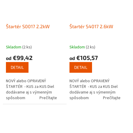
Štartér S0017 2.2kW
Štartér S4017 2.6kW
Skladom
(2 ks)
Skladom
(2 ks)
€99,42
€105,57
od
od
DETAIL
DETAIL
NOVÝ alebo OPRAVENÝ
NOVÝ alebo OPRAVENÝ
ŠTARTÉR - KUS za KUS Diel
ŠTARTÉR - KUS za KUS Diel
dodávame aj s výmenným
dodávame aj s výmenným
spôsobom Prečítajte
spôsobom Prečítajte
si ako funguje...
si ako funguje...