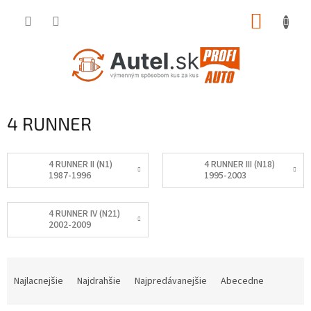
Prejsť
NÁKUP
na
obsah
KOŠÍK
4 RUNNER
4 RUNNER II (N1)
4 RUNNER III (N18)
1987-1996
1995-2003
4 RUNNER IV (N21)
2002-2009
R
a
Najlacnejšie
Najdrahšie
Najpredávanejšie
Abecedne
d
e