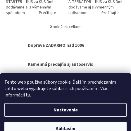
ŠTARTÉR - KUS za KUS Diel
ALTERNÁTOR - KUS za KUS Diel
dodávame aj s výmenným
dodávame aj s výmenným
spôsobom Prečítajte
spôsobom Prečítajte
si ako funguje...
si ako...
2
položiek celkom
O
v
l
Doprava ZADARMO nad 100€
á
d
a
c
Kamenná predajňa aj autoservis
i
e
p
Výmenný spôsob agregátov - bez čakania na
Tento web používa súbory cookie. Ďalším prechádzaním
r
opravu
tohto webu vyjadrujete súhlas s ich používaním. Viac
v
informácií
tu
.
k
Z
y
á
v
Nastavenie
Vytvoril Shoptet
p
ý
p
ä
i
t
Súhlasím
Copyright 2026
Autel.sk
. Všetky práva vyhradené.
s