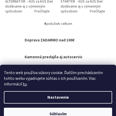
ALTERNÁTOR - KUS za KUS Diel
ŠTARTÉR - KUS za KUS Diel
dodávame aj s výmenným
dodávame aj s výmenným
spôsobom Prečítajte
spôsobom Prečítajte
si ako...
si ako funguje...
4
položiek celkom
O
v
l
Doprava ZADARMO nad 100€
á
d
a
c
Kamenná predajňa aj autoservis
i
e
p
Výmenný spôsob agregátov - bez čakania na
Tento web používa súbory cookie. Ďalším prechádzaním
r
opravu
tohto webu vyjadrujete súhlas s ich používaním. Viac
v
informácií
tu
.
k
Z
y
á
v
Nastavenie
Vytvoril Shoptet
p
ý
p
ä
i
t
Súhlasím
Copyright 2026
Autel.sk
. Všetky práva vyhradené.
s