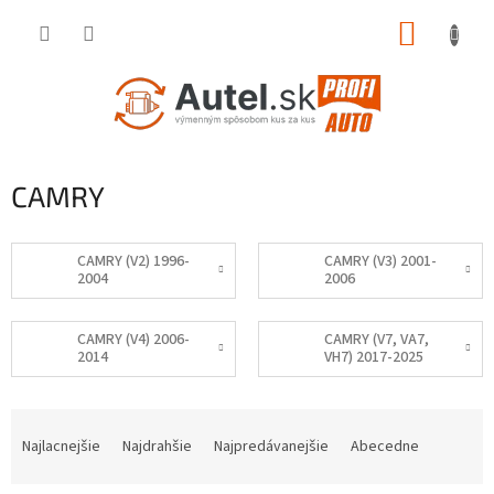
Prejsť
NÁKUP
na
obsah
KOŠÍK
CAMRY
CAMRY (V2) 1996-
CAMRY (V3) 2001-
2004
2006
CAMRY (V4) 2006-
CAMRY (V7, VA7,
2014
VH7) 2017-2025
R
a
Najlacnejšie
Najdrahšie
Najpredávanejšie
Abecedne
d
e