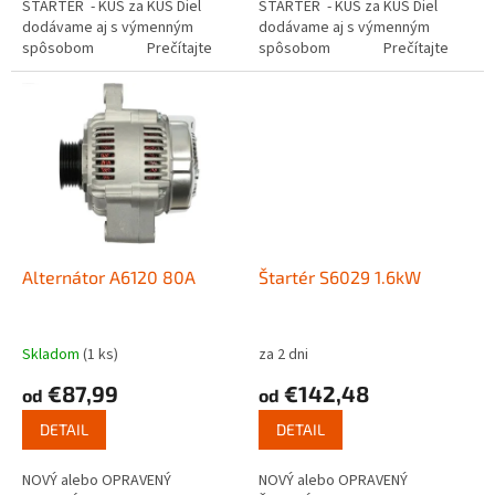
ŠTARTÉR - KUS za KUS Diel
ŠTARTÉR - KUS za KUS Diel
dodávame aj s výmenným
dodávame aj s výmenným
spôsobom Prečítajte
spôsobom Prečítajte
si ako funguje...
si ako funguje...
Alternátor A6120 80A
Štartér S6029 1.6kW
Skladom
(1 ks)
za 2 dni
€87,99
€142,48
od
od
DETAIL
DETAIL
NOVÝ alebo OPRAVENÝ
NOVÝ alebo OPRAVENÝ