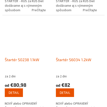
ŠTARTÉR - KUS za KUS Diel
ŠTARTÉR - KUS za KUS Diel
dodávame aj s výmenným
dodávame aj s výmenným
spôsobom Prečítajte
spôsobom Prečítajte
si ako funguje...
si ako funguje...
Štartér S0238 1.1kW
Štartér S6034 1.2kW
za 2 dni
za 2 dni
€80,98
€82
od
od
DETAIL
DETAIL
NOVÝ alebo OPRAVENÝ
NOVÝ alebo OPRAVENÝ