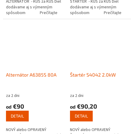
ALTERNÁTOR - KUS za KUS Diel
ŠTARTÉR - KUS za KUS Diel
dodávame aj s výmenným
dodávame aj s výmenným
spôsobom Prečítajte
spôsobom Prečítajte
si ako...
si ako funguje...
Alternátor A6385S 80A
Štartér S4042 2.0kW
za 2 dni
za 2 dni
€90
€90,20
od
od
DETAIL
DETAIL
NOVÝ alebo OPRAVENÝ
NOVÝ alebo OPRAVENÝ