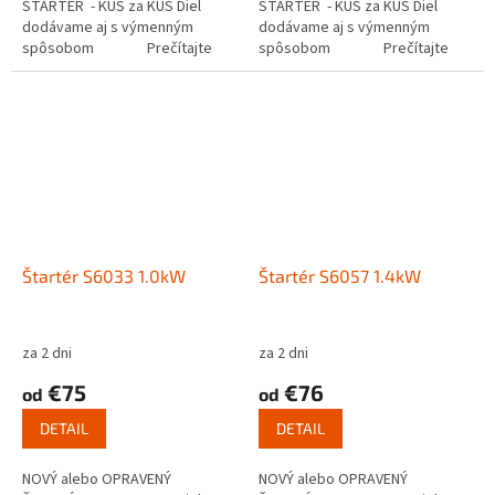
ŠTARTÉR - KUS za KUS Diel
ŠTARTÉR - KUS za KUS Diel
dodávame aj s výmenným
dodávame aj s výmenným
spôsobom Prečítajte
spôsobom Prečítajte
si ako funguje...
si ako funguje...
Štartér S6033 1.0kW
Štartér S6057 1.4kW
za 2 dni
za 2 dni
€75
€76
od
od
DETAIL
DETAIL
NOVÝ alebo OPRAVENÝ
NOVÝ alebo OPRAVENÝ