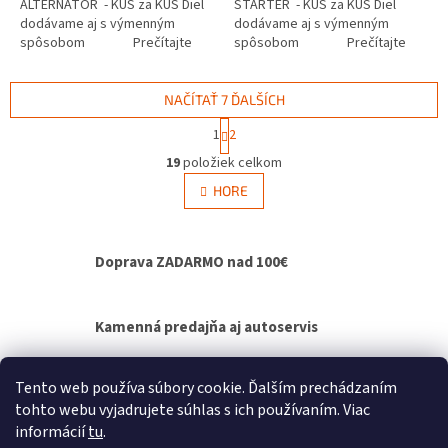
ALTERNÁTOR - KUS za KUS Diel
ŠTARTÉR - KUS za KUS Diel
dodávame aj s výmenným
dodávame aj s výmenným
spôsobom Prečítajte
spôsobom Prečítajte
si ako...
si ako funguje...
NAČÍTAŤ 7 ĎALŠÍCH
S
1
2
t
O
r
19
položiek celkom
v
á
l
HORE
n
á
k
d
o
v
a
Doprava ZADARMO nad 100€
a
c
n
i
i
e
e
p
Kamenná predajňa aj autoservis
r
v
k
Výmenný spôsob agregátov - bez čakania na
Tento web používa súbory cookie. Ďalším prechádzaním
y
opravu
tohto webu vyjadrujete súhlas s ich používaním. Viac
v
informácií
tu
.
ý
Z