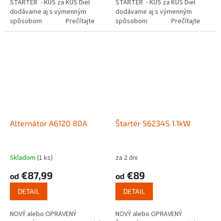
ŠTARTÉR - KUS za KUS Diel
ŠTARTÉR - KUS za KUS Diel
dodávame aj s výmenným
dodávame aj s výmenným
spôsobom Prečítajte
spôsobom Prečítajte
si ako funguje...
si ako funguje...
Alternátor A6120 80A
Štartér S6234S 1.1kW
Skladom
(1 ks)
za 2 dni
€87,99
€89
od
od
DETAIL
DETAIL
NOVÝ alebo OPRAVENÝ
NOVÝ alebo OPRAVENÝ