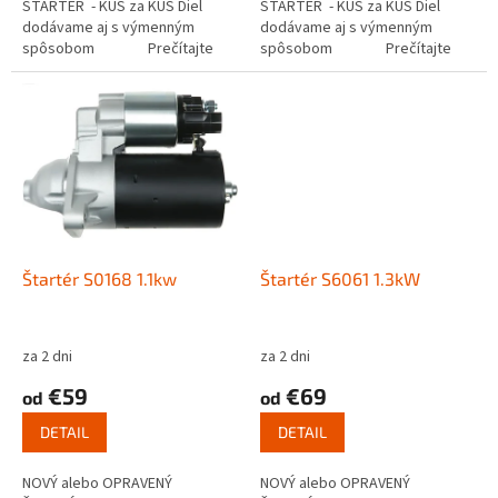
ŠTARTÉR - KUS za KUS Diel
ŠTARTÉR - KUS za KUS Diel
dodávame aj s výmenným
dodávame aj s výmenným
spôsobom Prečítajte
spôsobom Prečítajte
si ako funguje...
si ako funguje...
Štartér S0168 1.1kw
Štartér S6061 1.3kW
za 2 dni
za 2 dni
€59
€69
od
od
DETAIL
DETAIL
NOVÝ alebo OPRAVENÝ
NOVÝ alebo OPRAVENÝ