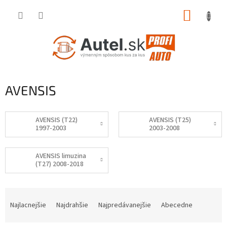
Prejsť
NÁKUP
na
obsah
KOŠÍK
AVENSIS
AVENSIS (T22)
AVENSIS (T25)
1997-2003
2003-2008
AVENSIS limuzina
(T27) 2008-2018
R
a
Najlacnejšie
Najdrahšie
Najpredávanejšie
Abecedne
d
e