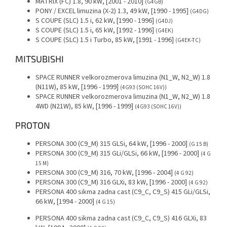
MATRIX (FC) 1.8, 90 kW, [2001 - 2010]
(G4GB)
PONY / EXCEL limuzina (X-2) 1.3, 49 kW, [1990 - 1995]
(G4DG)
S COUPE (SLC) 1.5 i, 62 kW, [1990 - 1996]
(G4DJ)
S COUPE (SLC) 1.5 i, 65 kW, [1992 - 1996]
(G4EK)
S COUPE (SLC) 1.5 i Turbo, 85 kW, [1991 - 1996]
(G4EK-TC)
MITSUBISHI
SPACE RUNNER velkorozmerova limuzina (N1_W, N2_W) 1.8
(N11W), 85 kW, [1996 - 1999]
(4G93 (SOHC 16V))
SPACE RUNNER velkorozmerova limuzina (N1_W, N2_W) 1.8
4WD (N21W), 85 kW, [1996 - 1999]
(4G93 (SOHC 16V))
PROTON
PERSONA 300 (C9_M) 315 GLSi, 64 kW, [1996 - 2000]
(G 15 B)
PERSONA 300 (C9_M) 315 GLi/GLSi, 66 kW, [1996 - 2000]
(4 G
15 M)
PERSONA 300 (C9_M) 316, 70 kW, [1996 - 2004]
(4 G 92)
PERSONA 300 (C9_M) 316 GLXi, 83 kW, [1996 - 2000]
(4 G 92)
PERSONA 400 sikma zadna cast (C9_C, C9_S) 415 GLi/GLSi,
66 kW, [1994 - 2000]
(4 G 15)
PERSONA 400 sikma zadna cast (C9_C, C9_S) 416 GLXi, 83