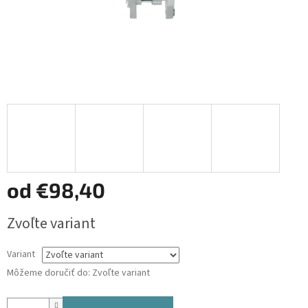
od
€98,40
Jednotková
Zvoľte variant
cena:
Variant
Môžeme doručiť do:
Zvoľte variant