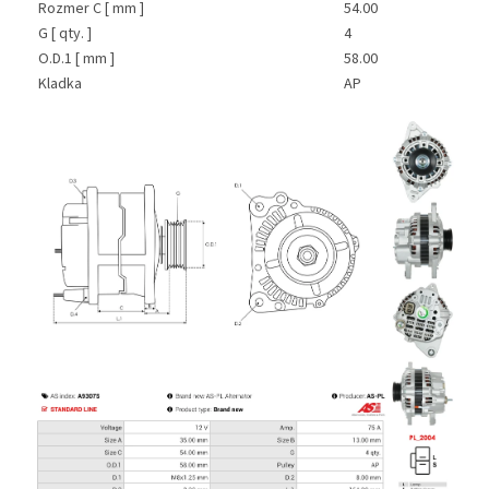
Rozmer C [ mm ]
54.00
G [ qty. ]
4
O.D.1 [ mm ]
58.00
Kladka
AP