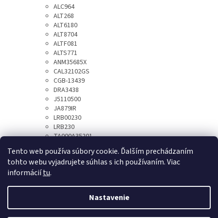
ALC964
ALT268
ALT6180
ALT8704
ALTF081
ALTS771
ANM35685X
CAL32102GS
CGB-13439
DRA3438
J5110500
JA879IR
LRB00230
LRB230
TA000A35201
UD20825A
Tento web používa súbory cookie. Ďalším prechádzaním
tohto webu vyjadrujete súhlas s ich používaním. Viac
informácií
tu
.
Z
á
Nastavenie
Vytvoril Shoptet
p
ä