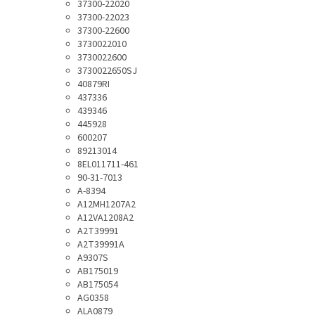
37300-22020
37300-22023
37300-22600
3730022010
3730022600
3730022650SJ
40879RI
437336
439346
445928
600207
89213014
8EL011711-461
90-31-7013
A-8394
A12MH1207A2
A12VA1208A2
A2T39991
A2T39991A
A9307S
AB175019
AB175054
AG0358
ALA0879