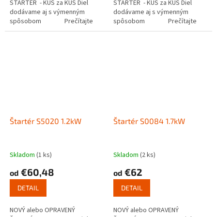
ŠTARTÉR - KUS za KUS Diel
ŠTARTÉR - KUS za KUS Diel
dodávame aj s výmenným
dodávame aj s výmenným
spôsobom Prečítajte
spôsobom Prečítajte
si ako funguje...
si ako funguje...
Štartér S5020 1.2kW
Štartér S0084 1.7kW
Skladom
(1 ks)
Skladom
(2 ks)
€60,48
€62
od
od
DETAIL
DETAIL
NOVÝ alebo OPRAVENÝ
NOVÝ alebo OPRAVENÝ