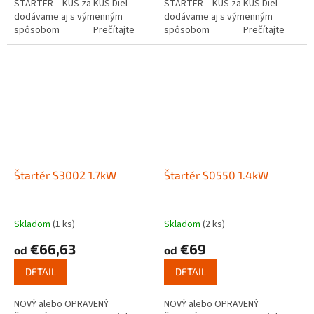
ŠTARTÉR - KUS za KUS Diel
ŠTARTÉR - KUS za KUS Diel
dodávame aj s výmenným
dodávame aj s výmenným
spôsobom Prečítajte
spôsobom Prečítajte
si ako funguje...
si ako funguje...
Štartér S3002 1.7kW
Štartér S0550 1.4kW
Skladom
(1 ks)
Skladom
(2 ks)
€66,63
€69
od
od
DETAIL
DETAIL
NOVÝ alebo OPRAVENÝ
NOVÝ alebo OPRAVENÝ