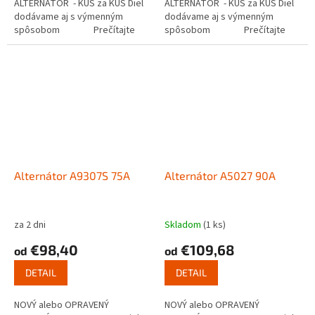
ALTERNÁTOR - KUS za KUS Diel
ALTERNÁTOR - KUS za KUS Diel
dodávame aj s výmenným
dodávame aj s výmenným
spôsobom Prečítajte
spôsobom Prečítajte
si ako...
si ako...
Alternátor A9307S 75A
Alternátor A5027 90A
za 2 dni
Skladom
(1 ks)
€98,40
€109,68
od
od
DETAIL
DETAIL
NOVÝ alebo OPRAVENÝ
NOVÝ alebo OPRAVENÝ