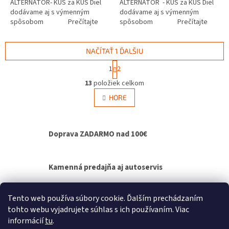
ALTERNÁTOR- KUS za KUS Diel
ALTERNÁTOR - KUS za KUS Diel
dodávame aj s výmenným
dodávame aj s výmenným
spôsobom Prečítajte
spôsobom Prečítajte
si ako funguje...
si ako...
NAČÍTAŤ 1 ĎALŠIU
S
1
2
t
O
r
13
položiek celkom
v
á
l
HORE
n
á
k
d
o
v
a
Doprava ZADARMO nad 100€
a
c
n
i
i
e
e
p
Kamenná predajňa aj autoservis
r
v
k
Výmenný spôsob agregátov - bez čakania na
Tento web používa súbory cookie. Ďalším prechádzaním
y
opravu
tohto webu vyjadrujete súhlas s ich používaním. Viac
v
informácií
tu
.
ý
Z