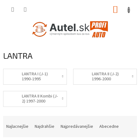
Prejsť
NÁKUP
na
obsah
KOŠÍK
LANTRA
LANTRA I (J-1)
LANTRA II (J-2)
1990-1995
1996-2000
LANTRA II Kombi (J-
2) 1997-2000
R
a
Najlacnejšie
Najdrahšie
Najpredávanejšie
Abecedne
d
e