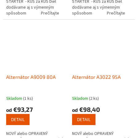
ŠTARTÉR - KUS za KUS Diel
ŠTARTÉR - KUS za KUS Diel
dodávame aj s výmenným
dodávame aj s výmenným
spôsobom Prečítajte
spôsobom Prečítajte
si ako funguje...
si ako funguje...
Alternátor A9009 80A
Alternátor A3022 95A
Skladom
(1 ks)
Skladom
(2 ks)
€93,27
€98,40
od
od
DETAIL
DETAIL
NOVÝ alebo OPRAVENÝ
NOVÝ alebo OPRAVENÝ