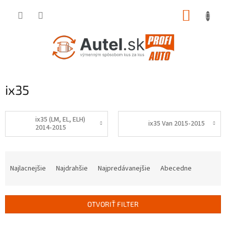
Prejsť
NÁKUP
na
obsah
KOŠÍK
ix35
ix35 (LM, EL, ELH)
ix35 Van 2015-2015
2014-2015
R
a
Najlacnejšie
Najdrahšie
Najpredávanejšie
Abecedne
d
e
n
OTVORIŤ FILTER
i
e