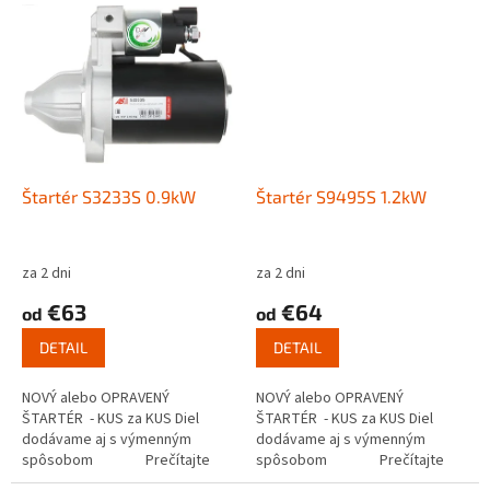
Štartér S3233S 0.9kW
Štartér S9495S 1.2kW
za 2 dni
za 2 dni
€63
€64
od
od
DETAIL
DETAIL
NOVÝ alebo OPRAVENÝ
NOVÝ alebo OPRAVENÝ
ŠTARTÉR - KUS za KUS Diel
ŠTARTÉR - KUS za KUS Diel
dodávame aj s výmenným
dodávame aj s výmenným
spôsobom Prečítajte
spôsobom Prečítajte
si ako funguje...
si ako funguje...