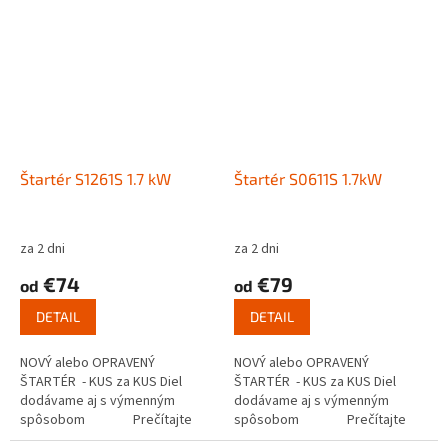
Štartér S1261S 1.7 kW
Štartér S0611S 1.7kW
za 2 dni
za 2 dni
€74
€79
od
od
DETAIL
DETAIL
NOVÝ alebo OPRAVENÝ
NOVÝ alebo OPRAVENÝ
ŠTARTÉR - KUS za KUS Diel
ŠTARTÉR - KUS za KUS Diel
dodávame aj s výmenným
dodávame aj s výmenným
spôsobom Prečítajte
spôsobom Prečítajte
si ako funguje...
si ako funguje...