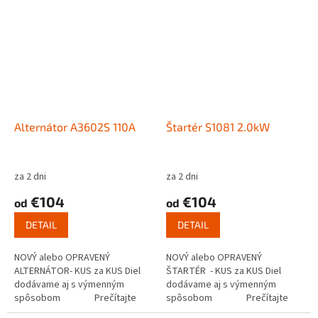
Alternátor A3602S 110A
Štartér S1081 2.0kW
za 2 dni
za 2 dni
€104
€104
od
od
DETAIL
DETAIL
NOVÝ alebo OPRAVENÝ
NOVÝ alebo OPRAVENÝ
ALTERNÁTOR- KUS za KUS Diel
ŠTARTÉR - KUS za KUS Diel
dodávame aj s výmenným
dodávame aj s výmenným
spôsobom Prečítajte
spôsobom Prečítajte
si ako funguje...
si ako funguje...