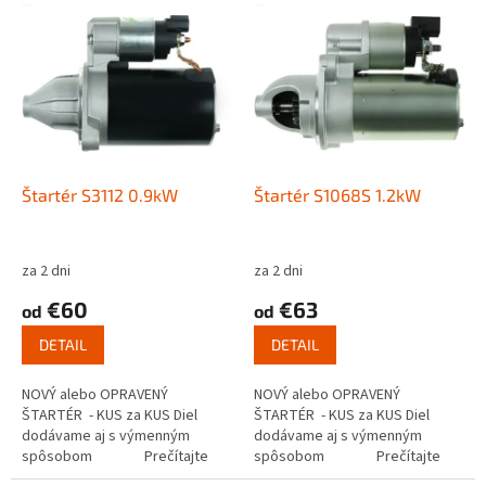
V
p
ý
r
p
o
i
d
s
u
p
k
r
t
o
o
d
Štartér S3112 0.9kW
Štartér S1068S 1.2kW
v
u
k
t
za 2 dni
za 2 dni
o
€60
€63
od
od
v
DETAIL
DETAIL
NOVÝ alebo OPRAVENÝ
NOVÝ alebo OPRAVENÝ
ŠTARTÉR - KUS za KUS Diel
ŠTARTÉR - KUS za KUS Diel
dodávame aj s výmenným
dodávame aj s výmenným
spôsobom Prečítajte
spôsobom Prečítajte
si ako funguje...
si ako funguje...