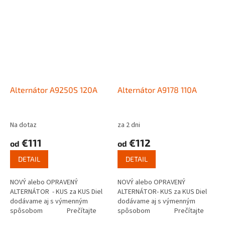
Alternátor A9250S 120A
Alternátor A9178 110A
Na dotaz
za 2 dni
€111
€112
od
od
DETAIL
DETAIL
NOVÝ alebo OPRAVENÝ
NOVÝ alebo OPRAVENÝ
ALTERNÁTOR - KUS za KUS Diel
ALTERNÁTOR- KUS za KUS Diel
dodávame aj s výmenným
dodávame aj s výmenným
spôsobom Prečítajte
spôsobom Prečítajte
si ako...
si ako funguje...