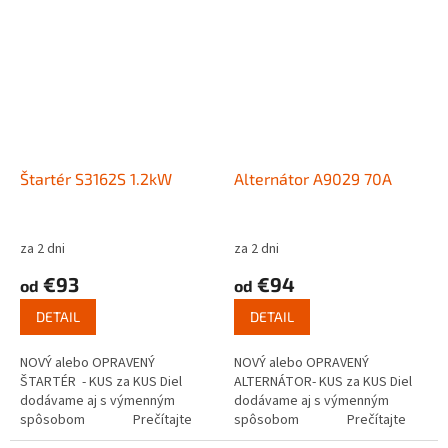
Štartér S3162S 1.2kW
Alternátor A9029 70A
za 2 dni
za 2 dni
€93
€94
od
od
DETAIL
DETAIL
NOVÝ alebo OPRAVENÝ
NOVÝ alebo OPRAVENÝ
ŠTARTÉR - KUS za KUS Diel
ALTERNÁTOR- KUS za KUS Diel
dodávame aj s výmenným
dodávame aj s výmenným
spôsobom Prečítajte
spôsobom Prečítajte
si ako funguje...
si ako funguje...