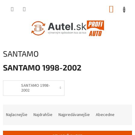
Prejsť
NÁKUP
na
obsah
KOŠÍK
SANTAMO
SANTAMO 1998-2002
SANTAMO 1998-
2002
R
a
Najlacnejšie
Najdrahšie
Najpredávanejšie
Abecedne
d
e
n