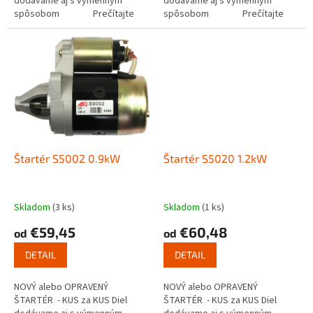
dodávame aj s výmenným
dodávame aj s výmenným
spôsobom Prečítajte
spôsobom Prečítajte
si ako funguje...
si ako funguje...
Štartér S5002 0.9kW
Štartér S5020 1.2kW
Skladom
(3 ks)
Skladom
(1 ks)
€59,45
€60,48
od
od
DETAIL
DETAIL
NOVÝ alebo OPRAVENÝ
NOVÝ alebo OPRAVENÝ
ŠTARTÉR - KUS za KUS Diel
ŠTARTÉR - KUS za KUS Diel