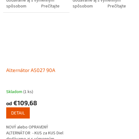
dodávame aj s výmenným
dodávame aj s výmenným
spôsobom Prečítajte
spôsobom Prečítajte
si ako funguje...
si ako funguje...
Alternátor A5027 90A
Skladom
(1 ks)
€109,68
od
DETAIL
NOVÝ alebo OPRAVENÝ
ALTERNÁTOR - KUS za KUS Diel