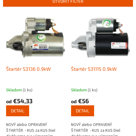
OTVORIŤ FILTER
i
e
V
p
ý
r
p
o
i
d
s
u
p
k
r
t
o
o
d
Štartér S3136 0.9kW
Štartér S3111S 0.9kW
v
u
k
t
Skladom
(1 ks)
Skladom
(1 ks)
o
€54,33
€56
od
od
v
DETAIL
DETAIL
NOVÝ alebo OPRAVENÝ
NOVÝ alebo OPRAVENÝ
ŠTARTÉR - KUS za KUS Diel
ŠTARTÉR - KUS za KUS Diel