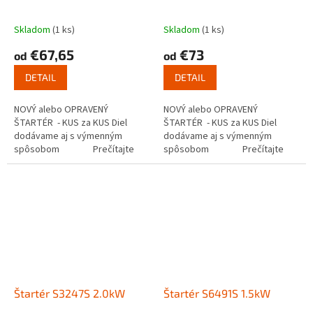
Skladom
(1 ks)
Skladom
(1 ks)
€67,65
€73
od
od
DETAIL
DETAIL
NOVÝ alebo OPRAVENÝ
NOVÝ alebo OPRAVENÝ
ŠTARTÉR - KUS za KUS Diel
ŠTARTÉR - KUS za KUS Diel
dodávame aj s výmenným
dodávame aj s výmenným
spôsobom Prečítajte
spôsobom Prečítajte
si ako funguje...
si ako funguje...
Štartér S3247S 2.0kW
Štartér S6491S 1.5kW