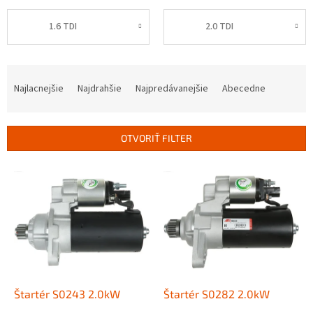
1.6 TDI
2.0 TDI
R
a
Najlacnejšie
Najdrahšie
Najpredávanejšie
Abecedne
d
e
n
OTVORIŤ FILTER
i
e
V
p
ý
r
p
o
i
d
s
u
p
k
r
t
o
o
d
Štartér S0243 2.0kW
Štartér S0282 2.0kW
v
u