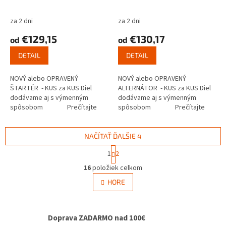
za 2 dni
za 2 dni
€129,15
€130,17
od
od
DETAIL
DETAIL
NOVÝ alebo OPRAVENÝ
NOVÝ alebo OPRAVENÝ
ŠTARTÉR - KUS za KUS Diel
ALTERNÁTOR - KUS za KUS Diel
dodávame aj s výmenným
dodávame aj s výmenným
spôsobom Prečítajte
spôsobom Prečítajte
si ako funguje...
si ako...
NAČÍTAŤ ĎALŠIE 4
S
1
2
t
O
r
16
položiek celkom
v
á
l
HORE
n
á
k
d
o
v
a
Doprava ZADARMO nad 100€
a
c