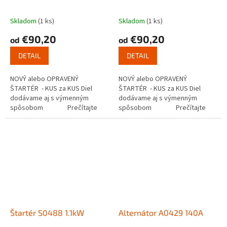
Skladom
(1 ks)
Skladom
(1 ks)
€90,20
€90,20
od
od
DETAIL
DETAIL
NOVÝ alebo OPRAVENÝ
NOVÝ alebo OPRAVENÝ
ŠTARTÉR - KUS za KUS Diel
ŠTARTÉR - KUS za KUS Diel
dodávame aj s výmenným
dodávame aj s výmenným
spôsobom Prečítajte
spôsobom Prečítajte
si ako funguje...
si ako funguje...
Štartér S0488 1.1kW
Alternátor A0429 140A