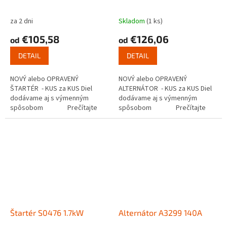
za 2 dni
Skladom
(1 ks)
€105,58
€126,06
od
od
DETAIL
DETAIL
NOVÝ alebo OPRAVENÝ
NOVÝ alebo OPRAVENÝ
ŠTARTÉR - KUS za KUS Diel
ALTERNÁTOR - KUS za KUS Diel
dodávame aj s výmenným
dodávame aj s výmenným
spôsobom Prečítajte
spôsobom Prečítajte
si ako funguje...
si ako...
Štartér S0476 1.7kW
Alternátor A3299 140A