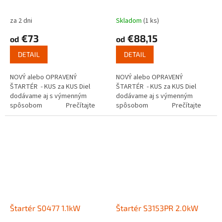
za 2 dni
Skladom
(1 ks)
€73
€88,15
od
od
DETAIL
DETAIL
NOVÝ alebo OPRAVENÝ
NOVÝ alebo OPRAVENÝ
ŠTARTÉR - KUS za KUS Diel
ŠTARTÉR - KUS za KUS Diel
dodávame aj s výmenným
dodávame aj s výmenným
spôsobom Prečítajte
spôsobom Prečítajte
si ako funguje...
si ako funguje...
Štartér S0477 1.1kW
Štartér S3153PR 2.0kW