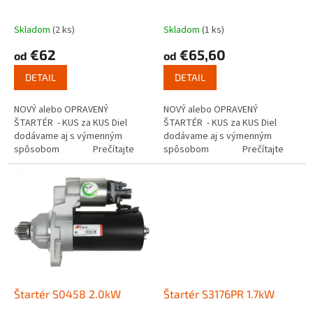
k
t
Skladom
(2 ks)
Skladom
(1 ks)
o
€62
€65,60
od
od
v
DETAIL
DETAIL
NOVÝ alebo OPRAVENÝ
NOVÝ alebo OPRAVENÝ
ŠTARTÉR - KUS za KUS Diel
ŠTARTÉR - KUS za KUS Diel
dodávame aj s výmenným
dodávame aj s výmenným
spôsobom Prečítajte
spôsobom Prečítajte
si ako funguje...
si ako funguje...
Štartér S0458 2.0kW
Štartér S3176PR 1.7kW