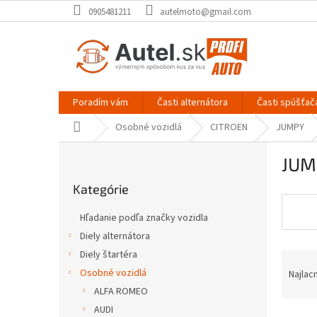
Prejsť
0905481211
autelmoto@gmail.com
na
obsah
Poradím vám
Časti alternátora
Časti spúšťač
Domov
Osobné vozidlá
CITROEN
JUMPY
B
JUM
o
Preskočiť
č
Kategórie
kategórie
n
ý
Hľadanie podľa značky vozidla
p
Diely alternátora
a
Diely štartéra
R
n
a
e
Osobné vozidlá
Najlac
d
l
ALFA ROMEO
e
AUDI