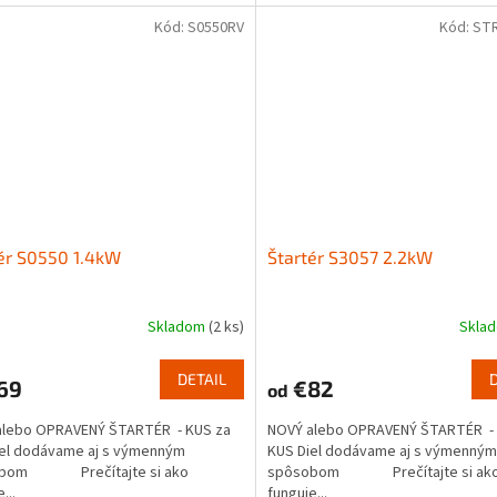
Kód:
S0550RV
Kód:
ST
ér S0550 1.4kW
Štartér S3057 2.2kW
Skladom
(2 ks)
Skla
DETAIL
69
€82
od
alebo OPRAVENÝ ŠTARTÉR - KUS za
NOVÝ alebo OPRAVENÝ ŠTARTÉR - 
iel dodávame aj s výmenným
KUS Diel dodávame aj s výmenným
obom Prečítajte si ako
spôsobom Prečítajte si ak
...
funguje...