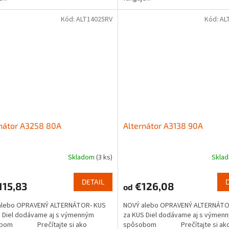
Kód:
ALT14025RV
Kód:
AL
nátor A3258 80A
Alternátor A3138 90A
Skladom
(3 ks)
Skla
DETAIL
115,83
€126,08
od
alebo OPRAVENÝ ALTERNÁTOR- KUS
NOVÝ alebo OPRAVENÝ ALTERNÁTO
 Diel dodávame aj s výmenným
za KUS Diel dodávame aj s výmen
obom Prečítajte si ako
spôsobom Prečítajte si ako.