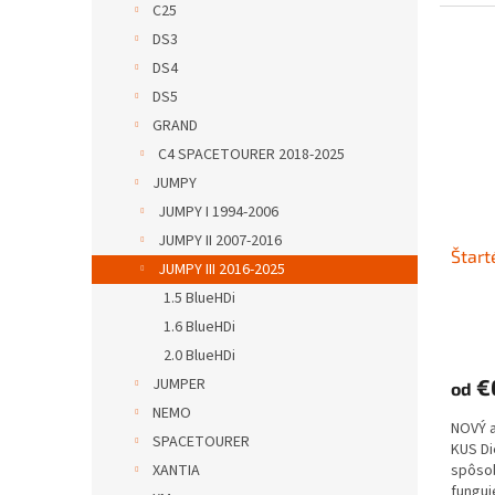
C25
DS3
DS4
DS5
GRAND
C4 SPACETOURER 2018-2025
JUMPY
JUMPY I 1994-2006
JUMPY II 2007-2016
Štart
JUMPY III 2016-2025
1.5 BlueHDi
1.6 BlueHDi
2.0 BlueHDi
JUMPER
€
od
NEMO
NOVÝ 
SPACETOURER
KUS D
XANTIA
spôs
funguje