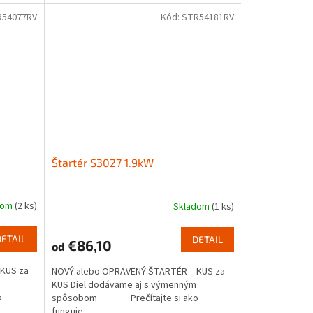
R54077RV
Kód:
STR54181RV
Štartér S3027 1.9kW
dom
(2 ks)
Skladom
(1 ks)
DETAIL
DETAIL
€86,10
od
KUS za
NOVÝ alebo OPRAVENÝ ŠTARTÉR - KUS za
KUS Diel dodávame aj s výmenným
o
spôsobom Prečítajte si ako
funguje...