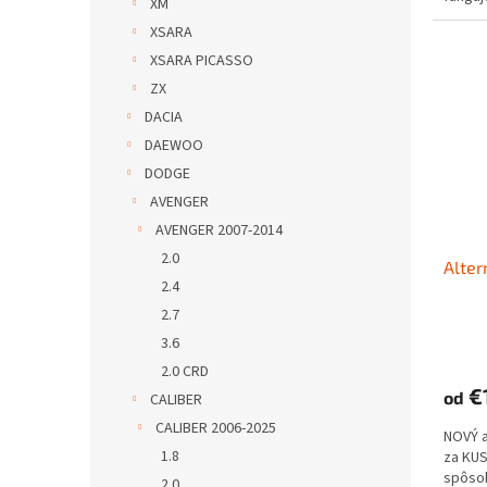
XM
XSARA
XSARA PICASSO
ZX
DACIA
DAEWOO
DODGE
AVENGER
AVENGER 2007-2014
2.0
Alter
2.4
2.7
3.6
2.0 CRD
€
od
CALIBER
CALIBER 2006-2025
NOVÝ 
1.8
za KUS
spôs
2.0