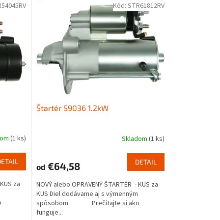
R54045RV
Kód:
STR61812RV
Štartér S9036 1.2kW
dom
(1 ks)
Skladom
(1 ks)
DETAIL
DETAIL
€64,58
od
KUS za
NOVÝ alebo OPRAVENÝ ŠTARTÉR - KUS za
KUS Diel dodávame aj s výmenným
o
spôsobom Prečítajte si ako
funguje...