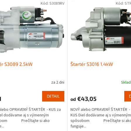
Kód:
S3089RV
Kód:
ST
ér S3089 2.5kW
Štartér S3016 1.4kW
za 2 dni
Skla
DETAIL
1
€43,05
od
alebo OPRAVENÝ ŠTARTÉR - KUS za
NOVÝ alebo OPRAVENÝ ŠTARTÉR - 
iel dodávame aj s výmenným
KUS Diel dodávame aj s výmenným
obom Prečítajte si ako
spôsobom Prečítajte si ak
...
funguje...