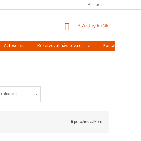
Prihlásenie
NÁKUPNÝ
Prázdny košík
KOŠÍK
Autoservis
Rezervovať návštevu online
Kontakty
.0 BlueHDi
9
položiek celkom