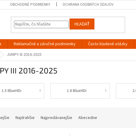
OBCHODNÉ PODMIENKY
OCHRANA OSOBNÝCH ÚDAJOV
HĽADAŤ
a
Reklamačné a záručné podmienky
Často kladené otázky
JUMPY III 2016-2025
PY III 2016-2025
1.5 BlueHDi
1.6 BlueHDi
2
nejšie
Najdrahšie
Najpredávanejšie
Abecedne