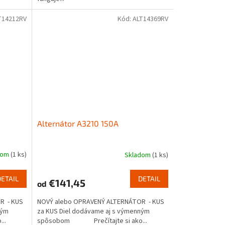
T14212RV
Kód:
ALT14369RV
Alternátor A3210 150A
dom
(1 ks)
Skladom
(1 ks)
DETAIL
DETAIL
€141,45
od
R - KUS
NOVÝ alebo OPRAVENÝ ALTERNÁTOR - KUS
ným
za KUS Diel dodávame aj s výmenným
..
spôsobom Prečítajte si ako...