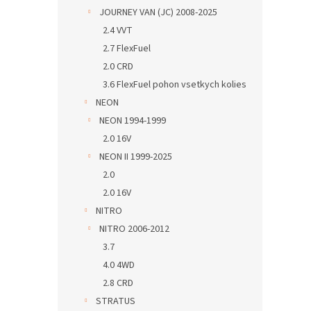
JOURNEY VAN (JC) 2008-2025
2.4 VVT
2.7 FlexFuel
2.0 CRD
3.6 FlexFuel pohon vsetkych kolies
NEON
NEON 1994-1999
2.0 16V
NEON II 1999-2025
2.0
2.0 16V
NITRO
NITRO 2006-2012
3.7
4.0 4WD
2.8 CRD
STRATUS