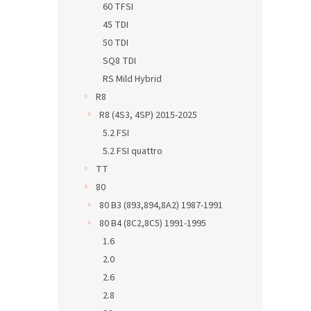
60 TFSI
45 TDI
50 TDI
SQ8 TDI
RS Mild Hybrid
R8
R8 (4S3, 4SP) 2015-2025
5.2 FSI
5.2 FSI quattro
TT
80
80 B3 (893,894,8A2) 1987-1991
80 B4 (8C2,8C5) 1991-1995
1.6
2.0
2.6
2.8