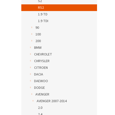
S2
RS2
1.9 TD
1.9 TDI
90
100
200
BMW
CHEVROLET
CHRYSLER
CITROEN
DACIA
DAEWOO
DODGE
AVENGER
AVENGER 2007-2014
2.0
2.4