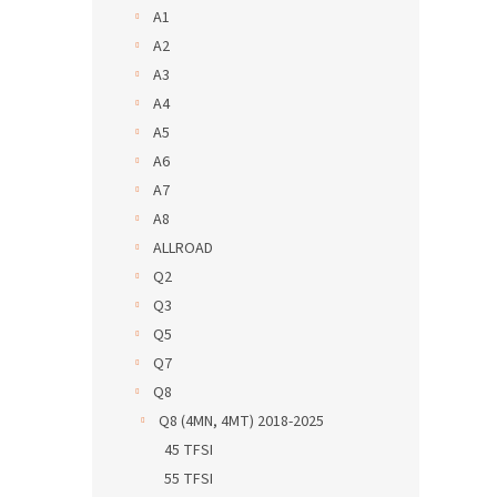
A1
A2
A3
A4
A5
A6
A7
A8
ALLROAD
Q2
Q3
Q5
Q7
Q8
Q8 (4MN, 4MT) 2018-2025
45 TFSI
55 TFSI