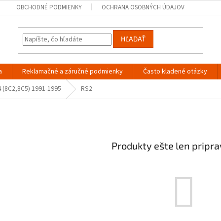
OBCHODNÉ PODMIENKY
OCHRANA OSOBNÝCH ÚDAJOV
HĽADAŤ
a
Reklamačné a záručné podmienky
Často kladené otázky
4 (8C2,8C5) 1991-1995
RS2
Produkty ešte len pripr