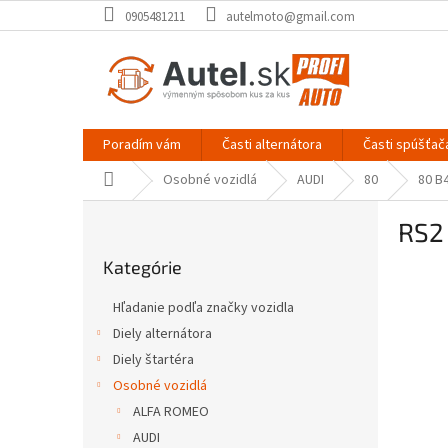
Prejsť
0905481211
autelmoto@gmail.com
na
obsah
Poradím vám
Časti alternátora
Časti spúšťač
Domov
Osobné vozidlá
AUDI
80
80 B
B
RS2
o
Preskočiť
č
Kategórie
kategórie
n
ý
Hľadanie podľa značky vozidla
p
Diely alternátora
a
Diely štartéra
n
e
Osobné vozidlá
l
ALFA ROMEO
AUDI