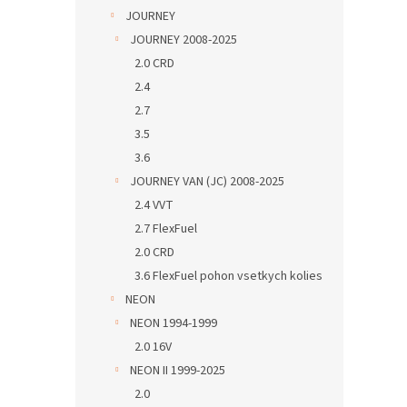
JOURNEY
JOURNEY 2008-2025
2.0 CRD
2.4
2.7
3.5
3.6
JOURNEY VAN (JC) 2008-2025
2.4 VVT
2.7 FlexFuel
2.0 CRD
3.6 FlexFuel pohon vsetkych kolies
NEON
NEON 1994-1999
2.0 16V
NEON II 1999-2025
2.0