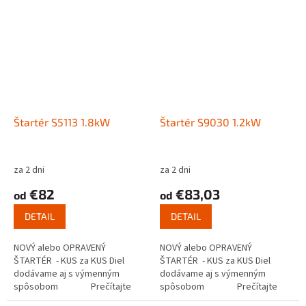
Štartér S5113 1.8kW
Štartér S9030 1.2kW
za 2 dni
za 2 dni
€82
€83,03
od
od
DETAIL
DETAIL
NOVÝ alebo OPRAVENÝ
NOVÝ alebo OPRAVENÝ
ŠTARTÉR - KUS za KUS Diel
ŠTARTÉR - KUS za KUS Diel
dodávame aj s výmenným
dodávame aj s výmenným
spôsobom Prečítajte
spôsobom Prečítajte
si ako funguje...
si ako funguje...