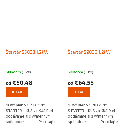
Štartér S5033 1.2kW
Štartér S9036 1.2kW
Skladom
(1 ks)
Skladom
(1 ks)
€60,48
€64,58
od
od
DETAIL
DETAIL
NOVÝ alebo OPRAVENÝ
NOVÝ alebo OPRAVENÝ
ŠTARTÉR - KUS za KUS Diel
ŠTARTÉR - KUS za KUS Diel
dodávame aj s výmenným
dodávame aj s výmenným
spôsobom Prečítajte
spôsobom Prečítajte
si ako funguje...
si ako funguje...