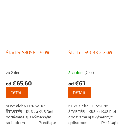
Štartér S3058 1.9kW
Štartér S9033 2.2kW
za 2 dni
Skladom
(2 ks)
€65,60
€67
od
od
DETAIL
DETAIL
NOVÝ alebo OPRAVENÝ
NOVÝ alebo OPRAVENÝ
ŠTARTÉR - KUS za KUS Diel
ŠTARTÉR - KUS za KUS Diel
dodávame aj s výmenným
dodávame aj s výmenným
spôsobom Prečítajte
spôsobom Prečítajte
si ako funguje...
si ako funguje...