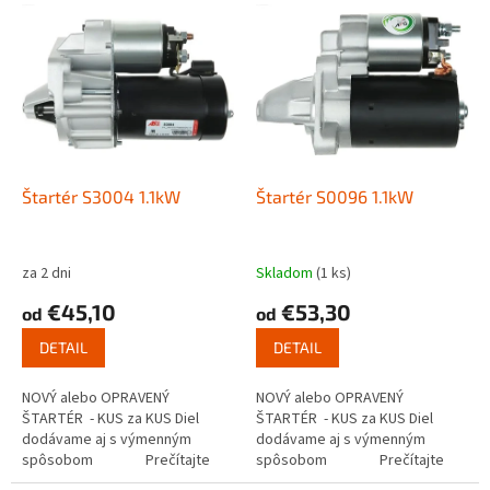
V
p
ý
r
p
o
i
d
s
u
p
k
r
t
o
o
d
Štartér S3004 1.1kW
Štartér S0096 1.1kW
v
u
k
t
za 2 dni
Skladom
(1 ks)
o
€45,10
€53,30
od
od
v
DETAIL
DETAIL
NOVÝ alebo OPRAVENÝ
NOVÝ alebo OPRAVENÝ
ŠTARTÉR - KUS za KUS Diel
ŠTARTÉR - KUS za KUS Diel
dodávame aj s výmenným
dodávame aj s výmenným
spôsobom Prečítajte
spôsobom Prečítajte
si ako funguje...
si ako funguje...