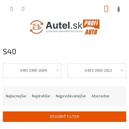
Prejsť
NÁKUP
na
obsah
KOŠÍK
S40
S40 I 1995-2004
S40 II 2003-2012
R
a
Najlacnejšie
Najdrahšie
Najpredávanejšie
Abecedne
d
e
n
OTVORIŤ FILTER
i
e