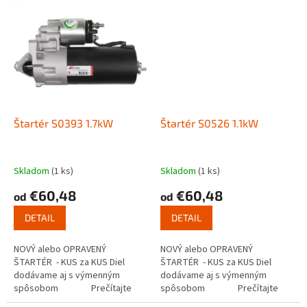
Štartér S0393 1.7kW
Štartér S0526 1.1kW
Skladom
(1 ks)
Skladom
(1 ks)
€60,48
€60,48
od
od
DETAIL
DETAIL
NOVÝ alebo OPRAVENÝ
NOVÝ alebo OPRAVENÝ
ŠTARTÉR - KUS za KUS Diel
ŠTARTÉR - KUS za KUS Diel
dodávame aj s výmenným
dodávame aj s výmenným
spôsobom Prečítajte
spôsobom Prečítajte
si ako funguje...
si ako funguje...