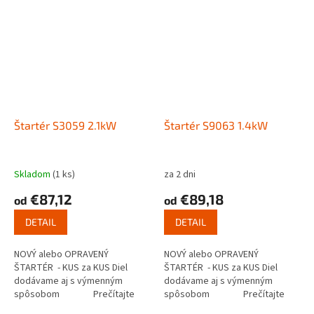
Štartér S3059 2.1kW
Štartér S9063 1.4kW
Skladom
(1 ks)
za 2 dni
€87,12
€89,18
od
od
DETAIL
DETAIL
NOVÝ alebo OPRAVENÝ
NOVÝ alebo OPRAVENÝ
ŠTARTÉR - KUS za KUS Diel
ŠTARTÉR - KUS za KUS Diel
dodávame aj s výmenným
dodávame aj s výmenným
spôsobom Prečítajte
spôsobom Prečítajte
si ako funguje...
si ako funguje...