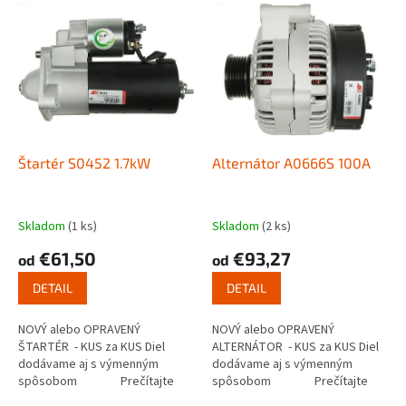
V
p
ý
r
p
o
i
d
s
u
p
k
r
t
o
o
d
Štartér S0452 1.7kW
Alternátor A0666S 100A
v
u
k
t
Skladom
(1 ks)
Skladom
(2 ks)
o
€61,50
€93,27
od
od
v
DETAIL
DETAIL
NOVÝ alebo OPRAVENÝ
NOVÝ alebo OPRAVENÝ
ŠTARTÉR - KUS za KUS Diel
ALTERNÁTOR - KUS za KUS Diel
dodávame aj s výmenným
dodávame aj s výmenným
spôsobom Prečítajte
spôsobom Prečítajte
si ako funguje...
si ako...