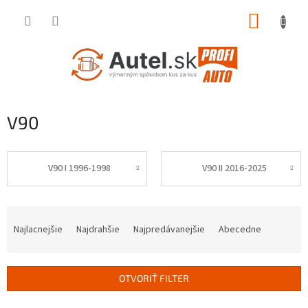
Prejsť
NÁKUP
na
obsah
KOŠÍK
V90
V90 I 1996-1998
V90 II 2016-2025
R
a
Najlacnejšie
Najdrahšie
Najpredávanejšie
Abecedne
d
e
n
OTVORIŤ FILTER
i
e