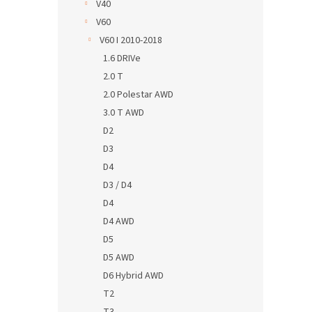
V40
V60
V60 I 2010-2018
1.6 DRIVe
2.0 T
2.0 Polestar AWD
3.0 T AWD
D2
D3
D4
D3 / D4
D4
D4 AWD
D5
D5 AWD
D6 Hybrid AWD
T2