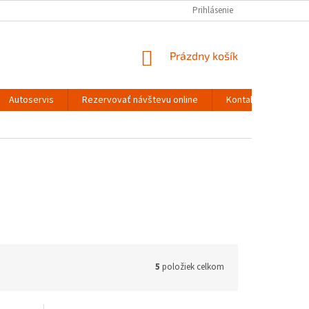
Prihlásenie
NÁKUPNÝ
Prázdny košík
KOŠÍK
Autoservis
Rezervovať návštevu online
Kontakty
5
položiek celkom