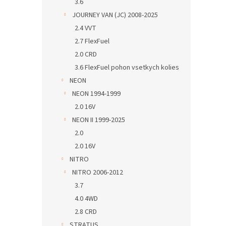
3.6
JOURNEY VAN (JC) 2008-2025
2.4 VVT
2.7 FlexFuel
2.0 CRD
3.6 FlexFuel pohon vsetkych kolies
NEON
NEON 1994-1999
2.0 16V
NEON II 1999-2025
2.0
2.0 16V
NITRO
NITRO 2006-2012
3.7
4.0 4WD
2.8 CRD
STRATUS