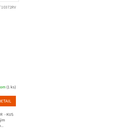
T10372RV
dom
(1 ks)
DETAIL
R - KUS
ným
..