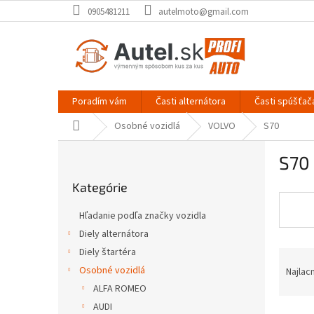
Prejsť
0905481211
autelmoto@gmail.com
na
obsah
Poradím vám
Časti alternátora
Časti spúšťač
Domov
Osobné vozidlá
VOLVO
S70
B
S70
o
Preskočiť
č
Kategórie
kategórie
n
ý
Hľadanie podľa značky vozidla
p
Diely alternátora
a
Diely štartéra
R
n
a
e
Osobné vozidlá
Najlac
d
l
ALFA ROMEO
e
AUDI