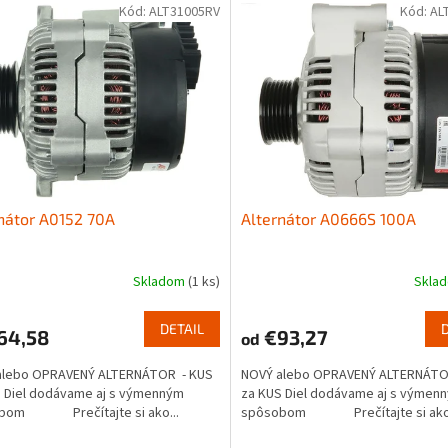
Kód:
ALT31005RV
Kód:
AL
nátor A0152 70A
Alternátor A0666S 100A
Skladom
(1 ks)
Skla
DETAIL
64,58
€93,27
od
alebo OPRAVENÝ ALTERNÁTOR - KUS
NOVÝ alebo OPRAVENÝ ALTERNÁTO
 Diel dodávame aj s výmenným
za KUS Diel dodávame aj s výmen
bom Prečítajte si ako...
spôsobom Prečítajte si ako.