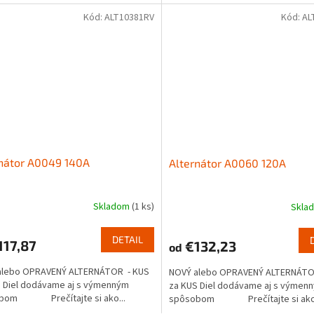
Kód:
ALT10381RV
Kód:
AL
nátor A0049 140A
Alternátor A0060 120A
Skladom
(1 ks)
Skla
DETAIL
17,87
€132,23
od
alebo OPRAVENÝ ALTERNÁTOR - KUS
NOVÝ alebo OPRAVENÝ ALTERNÁTO
 Diel dodávame aj s výmenným
za KUS Diel dodávame aj s výmen
bom Prečítajte si ako...
spôsobom Prečítajte si ako.