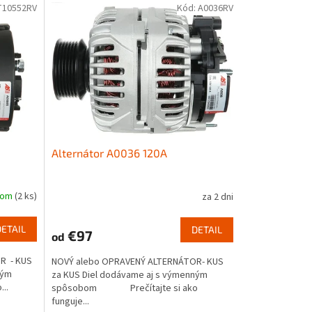
T10552RV
Kód:
A0036RV
Alternátor A0036 120A
dom
(2 ks)
za 2 dni
DETAIL
DETAIL
€97
od
R - KUS
NOVÝ alebo OPRAVENÝ ALTERNÁTOR- KUS
ným
za KUS Diel dodávame aj s výmenným
..
spôsobom Prečítajte si ako
funguje...