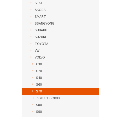
SEAT
SKODA
SMART
SSANGYONG
SUBARU
SUZUKI
TOYOTA
VW
VOLVO
C30
C70
S40
S60
S70
S70 1996-2000
S80
S90