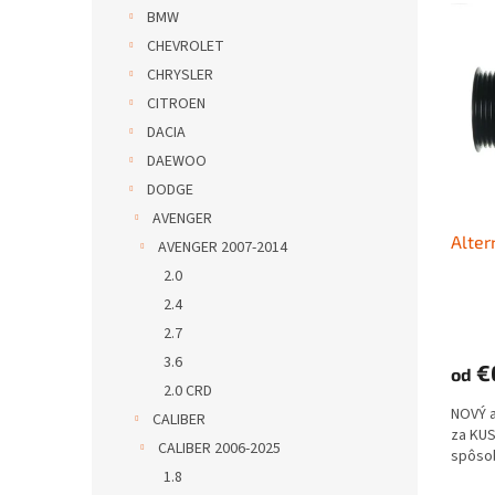
V
n
BMW
ý
i
CHEVROLET
p
e
i
p
CHRYSLER
s
r
CITROEN
p
o
DACIA
r
d
DAEWOO
o
u
DODGE
d
k
AVENGER
u
t
Alter
k
o
AVENGER 2007-2014
t
v
2.0
o
2.4
v
2.7
3.6
€
od
2.0 CRD
NOVÝ 
CALIBER
za KUS
CALIBER 2006-2025
spôso
1.8