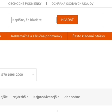
OBCHODNÉ PODMIENKY
OCHRANA OSOBNÝCH ÚDAJOV
HĽADAŤ
a
Reklamačné a záručné podmienky
Často kladené otázky
S70 1996-2000
nejšie
Najdrahšie
Najpredávanejšie
Abecedne