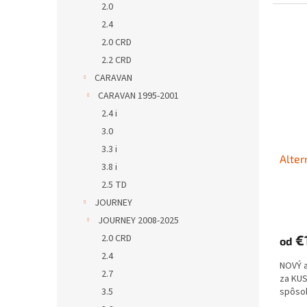
2.0
2.4
2.0 CRD
2.2 CRD
CARAVAN
CARAVAN 1995-2001
2.4 i
3.0
3.3 i
Alter
3.8 i
2.5 TD
JOURNEY
JOURNEY 2008-2025
2.0 CRD
€1
od
2.4
NOVÝ 
2.7
za KUS
3.5
spôso