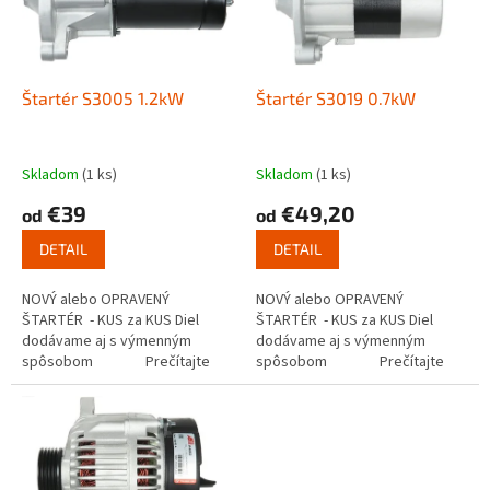
s
u
p
k
r
t
o
o
d
Štartér S3005 1.2kW
Štartér S3019 0.7kW
v
u
k
t
Skladom
(1 ks)
Skladom
(1 ks)
o
€39
€49,20
od
od
v
DETAIL
DETAIL
NOVÝ alebo OPRAVENÝ
NOVÝ alebo OPRAVENÝ
ŠTARTÉR - KUS za KUS Diel
ŠTARTÉR - KUS za KUS Diel
dodávame aj s výmenným
dodávame aj s výmenným
spôsobom Prečítajte
spôsobom Prečítajte
si ako funguje...
si ako funguje...