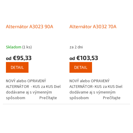
Alternátor A3023 90A
Alternátor A3032 70A
Skladom
(1 ks)
za 2 dni
€95,33
€103,53
od
od
DETAIL
DETAIL
NOVÝ alebo OPRAVENÝ
NOVÝ alebo OPRAVENÝ
ALTERNÁTOR - KUS za KUS Diel
ALTERNÁTOR- KUS za KUS Diel
dodávame aj s výmenným
dodávame aj s výmenným
spôsobom Prečítajte
spôsobom Prečítajte
si ako...
si ako funguje...