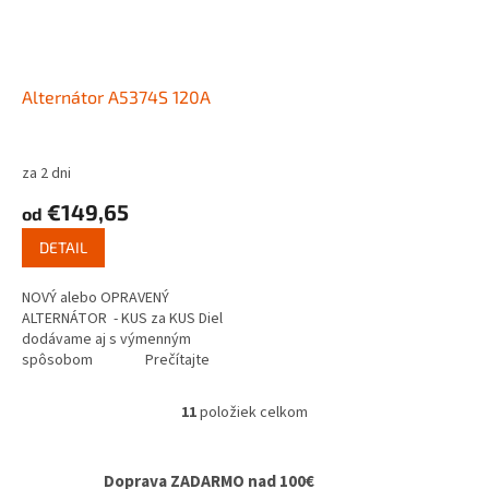
Alternátor A5374S 120A
za 2 dni
€149,65
od
DETAIL
NOVÝ alebo OPRAVENÝ
ALTERNÁTOR - KUS za KUS Diel
dodávame aj s výmenným
spôsobom Prečítajte
si ako...
11
položiek celkom
O
v
l
Doprava ZADARMO nad 100€
á