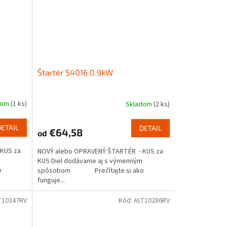
Štartér S4016 0.9kW
dom
(1 ks)
Skladom
(2 ks)
DETAIL
DETAIL
€64,58
od
KUS za
NOVÝ alebo OPRAVENÝ ŠTARTÉR - KUS za
KUS Diel dodávame aj s výmenným
o
spôsobom Prečítajte si ako
funguje...
T10347RV
Kód:
ALT10286RV