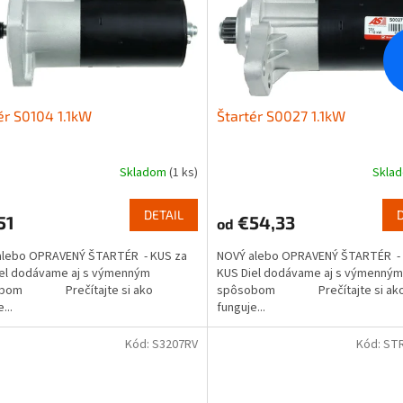
ér S0104 1.1kW
Štartér S0027 1.1kW
Skladom
(1 ks)
Skla
DETAIL
51
€54,33
od
alebo OPRAVENÝ ŠTARTÉR - KUS za
NOVÝ alebo OPRAVENÝ ŠTARTÉR - 
iel dodávame aj s výmenným
KUS Diel dodávame aj s výmenným
obom Prečítajte si ako
spôsobom Prečítajte si ak
...
funguje...
Kód:
S3207RV
Kód:
ST