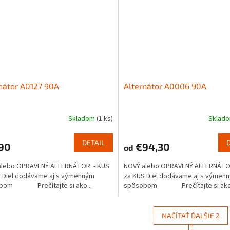
nátor A0127 90A
Alternátor A0006 90A
Skladom
(1 ks)
Sklad
DETAIL
90
€94,30
od
alebo OPRAVENÝ ALTERNÁTOR - KUS
NOVÝ alebo OPRAVENÝ ALTERNÁTO
 Diel dodávame aj s výmenným
za KUS Diel dodávame aj s výmen
bom Prečítajte si ako...
spôsobom Prečítajte si ako.
NAČÍTAŤ ĎALŠIE 2
S