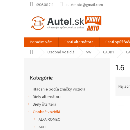
Prejsť
0905481211
autelmoto@gmail.com
na
obsah
Poradím vám
Časti alternátora
Časti spúšťač
Domov
Osobné vozidlá
VW
CADDY
CA
B
1.6
o
Preskočiť
č
Kategórie
kategórie
R
n
a
ý
Najlac
Hľadanie podľa značky vozidla
d
p
Diely alternátora
e
a
V
n
Diely štartéra
n
ý
i
e
Osobné vozidlá
p
e
l
ALFA ROMEO
i
p
AUDI