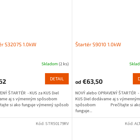
ér S3207S 1.0kW
Štartér S9010 1.0kW
Skladom
(2 ks)
Skla
DETAIL
62
€63,50
od
ENÝ ŠTARTÉR - KUS za KUS Diel
NOVÝ alebo OPRAVENÝ ŠTARTÉR - 
vame aj s výmenným spôsobom
KUS Diel dodávame aj s výmenným
ajte si ako funguje výmenný spôsob
spôsobom Prečítajte si ak
funguje...
Kód:
STR50179RV
Kód:
AL