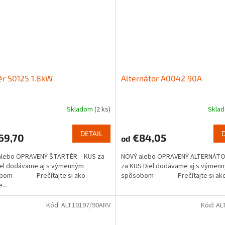
ér S0125 1.8kW
Alternátor A0042 90A
Skladom
(2 ks)
Skla
DETAIL
69,70
€84,05
od
alebo OPRAVENÝ ŠTARTÉR - KUS za
NOVÝ alebo OPRAVENÝ ALTERNÁTO
iel dodávame aj s výmenným
za KUS Diel dodávame aj s výmen
obom Prečítajte si ako
spôsobom Prečítajte si ako.
...
Kód:
ALT10197/90ARV
Kód:
AL