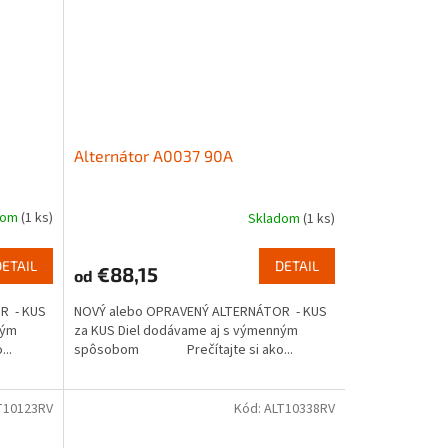
Alternátor A0037 90A
dom
(1 ks)
Skladom
(1 ks)
DETAIL
DETAIL
€88,15
od
R - KUS
NOVÝ alebo OPRAVENÝ ALTERNÁTOR - KUS
ným
za KUS Diel dodávame aj s výmenným
..
spôsobom Prečítajte si ako...
T10123RV
Kód:
ALT10338RV