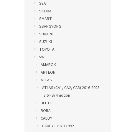
SEAT
SKODA
SMART
SSANGYONG
SUBARU
SUZUKI
TOYOTA
VW
AMAROK
ARTEON
ATLAS
ATLAS (CA1, CA2, CA3) 2016-2025
3.6 FSi 4motion
BEETLE
BORA
CADDY
CADDY I 1979-1992