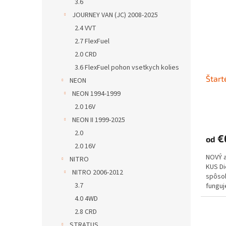
3.6
JOURNEY VAN (JC) 2008-2025
2.4 VVT
2.7 FlexFuel
2.0 CRD
3.6 FlexFuel pohon vsetkych kolies
Štart
NEON
NEON 1994-1999
2.0 16V
NEON II 1999-2025
2.0
€
od
2.0 16V
NOVÝ 
NITRO
KUS D
NITRO 2006-2012
spôs
3.7
funguje
4.0 4WD
2.8 CRD
STRATUS