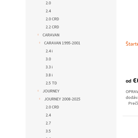
2.0
2.4
2.0 CRD
2.2 CRD
CARAVAN
CARAVAN 1995-2001
Štart
2.4 i
3.0
3.3 i
3.8 i
€
od
2.5 TD
JOURNEY
OPRAV
dodá
JOURNEY 2008-2025
Prečít
2.0 CRD
2.4
2.7
3.5