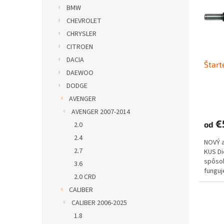
s
r
BMW
p
o
CHEVROLET
r
d
o
u
CHRYSLER
d
k
CITROEN
u
t
DACIA
Štart
k
o
DAEWOO
t
v
DODGE
o
v
AVENGER
AVENGER 2007-2014
€
od
2.0
2.4
NOVÝ 
2.7
KUS D
spôs
3.6
funguje
2.0 CRD
CALIBER
CALIBER 2006-2025
1.8