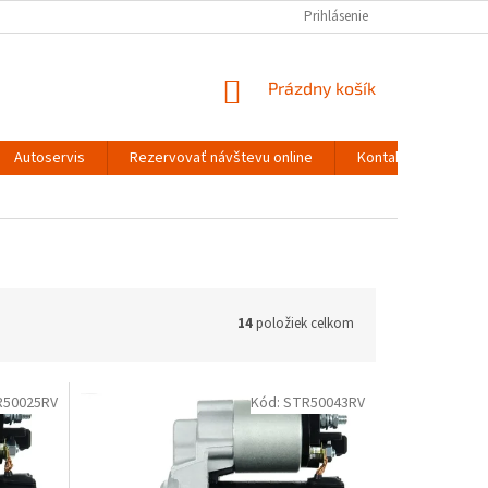
Prihlásenie
NÁKUPNÝ
Prázdny košík
KOŠÍK
Autoservis
Rezervovať návštevu online
Kontakty
14
položiek celkom
R50025RV
Kód:
STR50043RV