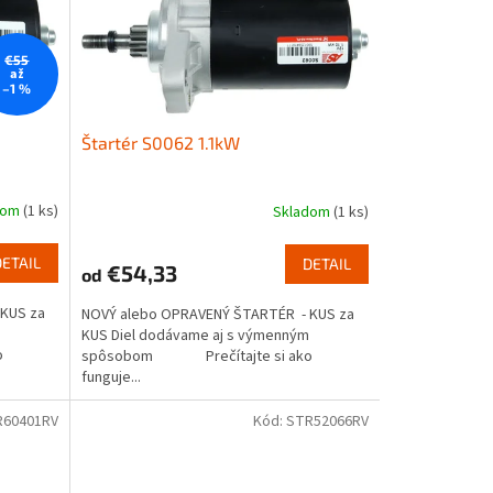
€55
až
–1 %
Štartér S0062 1.1kW
dom
(1 ks)
Skladom
(1 ks)
DETAIL
DETAIL
€54,33
od
KUS za
NOVÝ alebo OPRAVENÝ ŠTARTÉR - KUS za
KUS Diel dodávame aj s výmenným
o
spôsobom Prečítajte si ako
funguje...
R60401RV
Kód:
STR52066RV