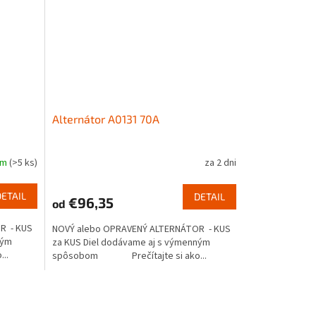
Alternátor A0131 70A
om
(>5 ks)
za 2 dni
DETAIL
DETAIL
€96,35
od
R - KUS
NOVÝ alebo OPRAVENÝ ALTERNÁTOR - KUS
ným
za KUS Diel dodávame aj s výmenným
..
spôsobom Prečítajte si ako...