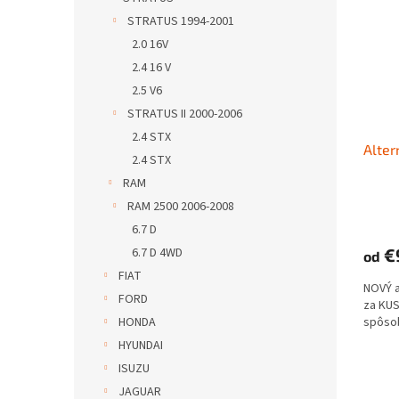
STRATUS 1994-2001
2.0 16V
2.4 16 V
2.5 V6
STRATUS II 2000-2006
2.4 STX
Alter
2.4 STX
RAM
RAM 2500 2006-2008
6.7 D
6.7 D 4WD
€
od
FIAT
NOVÝ 
FORD
za KUS
HONDA
spôso
HYUNDAI
ISUZU
JAGUAR