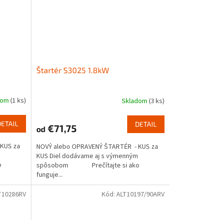
Štartér S3025 1.8kW
dom
(1 ks)
Skladom
(3 ks)
DETAIL
DETAIL
€71,75
od
KUS za
NOVÝ alebo OPRAVENÝ ŠTARTÉR - KUS za
KUS Diel dodávame aj s výmenným
o
spôsobom Prečítajte si ako
funguje...
T10286RV
Kód:
ALT10197/90ARV