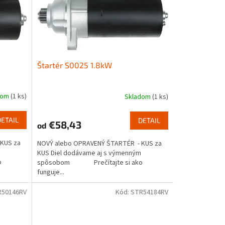
Štartér S0025 1.8kW
dom
(1 ks)
Skladom
(1 ks)
DETAIL
DETAIL
€58,43
od
KUS za
NOVÝ alebo OPRAVENÝ ŠTARTÉR - KUS za
KUS Diel dodávame aj s výmenným
o
spôsobom Prečítajte si ako
funguje...
R50146RV
Kód:
STR54184RV