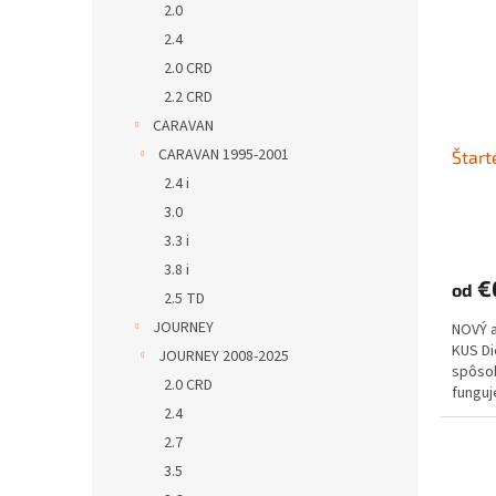
2.0
2.4
2.0 CRD
2.2 CRD
CARAVAN
CARAVAN 1995-2001
Štart
2.4 i
3.0
3.3 i
3.8 i
€
od
2.5 TD
JOURNEY
NOVÝ 
KUS D
JOURNEY 2008-2025
spôs
2.0 CRD
funguje
2.4
2.7
3.5