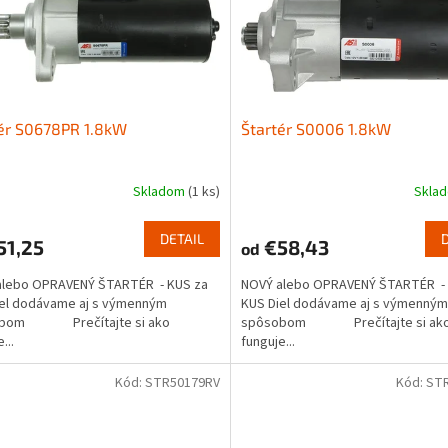
ér S0678PR 1.8kW
Štartér S0006 1.8kW
Skladom
(1 ks)
Skla
DETAIL
51,25
€58,43
od
alebo OPRAVENÝ ŠTARTÉR - KUS za
NOVÝ alebo OPRAVENÝ ŠTARTÉR - 
iel dodávame aj s výmenným
KUS Diel dodávame aj s výmenným
obom Prečítajte si ako
spôsobom Prečítajte si ak
...
funguje...
Kód:
STR50179RV
Kód:
ST