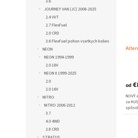
3.6
JOURNEY VAN (JC) 2008-2025
2.4 VVT
2.7 FlexFuel
2.0 CRD
3.6 FlexFuel pohon vsetkych kolies
Alte
NEON
NEON 1994-1999
2.0 16V
NEON II 1999-2025
2.0
€
od
2.0 16V
NOVÝ 
NITRO
za KUS
NITRO 2006-2012
spôso
3.7
4.0 4WD
2.8 CRD
STRATUS