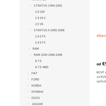
STRATUS 1994-2001
2.0 16V
2.4 16 V
2.5 V6
STRATUS II 2000-2006
Alter
2.4 STX
2.4 STX
RAM
RAM 2500 2006-2008
6.7 D
€
od
6.7 D 4WD
NOVÝ 
FIAT
za KUS
FORD
spôso
HONDA
HYUNDAI
ISUZU
JAGUAR