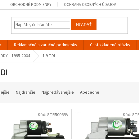
OBCHODNÉ PODMIENKY
OCHRANA OSOBNÝCH ÚDAJOV
HĽADAŤ
a
Reklamačné a záručné podmienky
Často kladené otázky
DDY II 1995-2004
1.9 TDI
TDI
nejšie
Najdrahšie
Najpredávanejšie
Abecedne
Kód:
STR5006RV
Kód:
ST