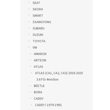
SEAT
SKODA
SMART
SSANGYONG
SUBARU
SUZUKI
TOYOTA
VW
AMAROK
ARTEON
ATLAS
ATLAS (CA1, CA2, CA3) 2016-2025
3.6 FSi 4motion
BEETLE
BORA
CADDY
CADDY I 1979-1992