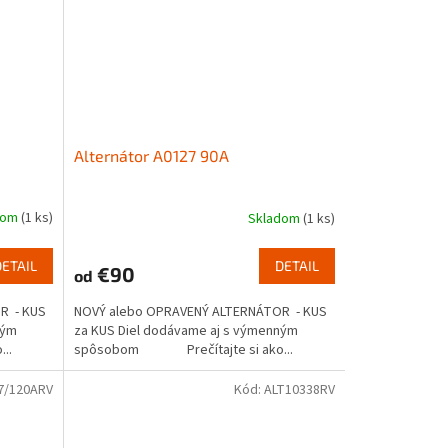
Alternátor A0127 90A
dom
(1 ks)
Skladom
(1 ks)
DETAIL
DETAIL
€90
od
R - KUS
NOVÝ alebo OPRAVENÝ ALTERNÁTOR - KUS
ným
za KUS Diel dodávame aj s výmenným
..
spôsobom Prečítajte si ako...
7/120ARV
Kód:
ALT10338RV