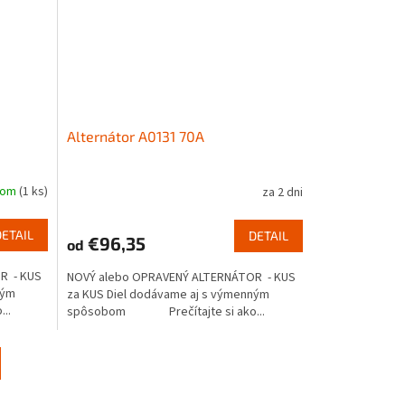
Alternátor A0131 70A
dom
(1 ks)
za 2 dni
DETAIL
DETAIL
€96,35
od
R - KUS
NOVÝ alebo OPRAVENÝ ALTERNÁTOR - KUS
ným
za KUS Diel dodávame aj s výmenným
..
spôsobom Prečítajte si ako...