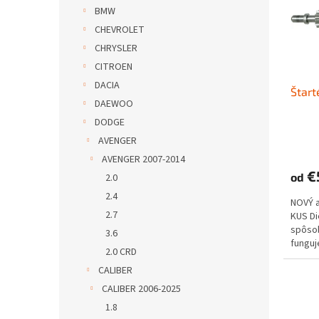
s
r
BMW
p
o
CHEVROLET
r
d
o
u
CHRYSLER
d
k
CITROEN
u
t
DACIA
Štart
k
o
DAEWOO
t
v
DODGE
o
v
AVENGER
AVENGER 2007-2014
€
od
2.0
2.4
NOVÝ 
2.7
KUS D
spôs
3.6
funguje
2.0 CRD
CALIBER
CALIBER 2006-2025
1.8