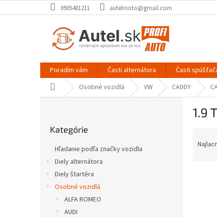
Prejsť
0905481211
autelmoto@gmail.com
na
obsah
Poradím vám
Časti alternátora
Časti spúšťač
Domov
Osobné vozidlá
VW
CADDY
CA
B
1.9 
o
Preskočiť
č
Kategórie
kategórie
R
n
a
ý
Najlac
Hľadanie podľa značky vozidla
d
p
Diely alternátora
e
a
V
n
Diely štartéra
n
ý
i
e
Osobné vozidlá
p
e
l
ALFA ROMEO
i
p
AUDI