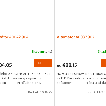
rnátor A0042 90A
Alternátor A0037 90A
Skladom
(1 ks)
Skla
DETAIL
84,05
€88,15
od
alebo OPRAVENÝ ALTERNÁTOR - KUS
NOVÝ alebo OPRAVENÝ ALTERNÁTO
 Diel dodávame aj s výmenným
za KUS Diel dodávame aj s výmen
bom Prečítajte si ako...
spôsobom Prečítajte si ako.
Kód:
ALT10184RV
Kód:
ALT1019