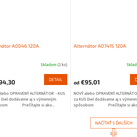
nátor A0046 120A
Alternátor A0741S 120A
Skladom
(2 ks)
Skla
DETAIL
94,30
€95,01
od
alebo OPRAVENÝ ALTERNÁTOR - KUS
NOVÝ alebo OPRAVENÝ ALTERNÁTO
 Diel dodávame aj s výmenným
za KUS Diel dodávame aj s výmen
bom Prečítajte si ako...
spôsobom Prečítajte si ako.
NAČÍTAŤ 5 ĎALŠÍCH
S
1
2
O
t