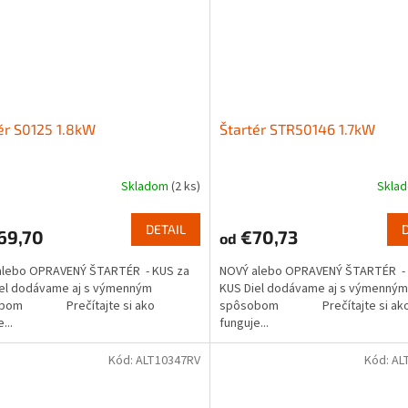
ér S0125 1.8kW
Štartér STR50146 1.7kW
Skladom
(2 ks)
Skla
DETAIL
69,70
€70,73
od
alebo OPRAVENÝ ŠTARTÉR - KUS za
NOVÝ alebo OPRAVENÝ ŠTARTÉR - 
iel dodávame aj s výmenným
KUS Diel dodávame aj s výmenným
obom Prečítajte si ako
spôsobom Prečítajte si ak
...
funguje...
Kód:
ALT10347RV
Kód:
AL