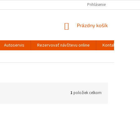
Prihlásenie
NÁKUPNÝ
Prázdny košík
KOŠÍK
Autoservis
Rezervovať návštevu online
Kontakty
1
položiek celkom