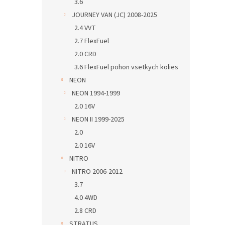
3.6
JOURNEY VAN (JC) 2008-2025
2.4 VVT
2.7 FlexFuel
2.0 CRD
3.6 FlexFuel pohon vsetkych kolies
NEON
NEON 1994-1999
2.0 16V
NEON II 1999-2025
2.0
2.0 16V
NITRO
NITRO 2006-2012
3.7
4.0 4WD
2.8 CRD
STRATUS