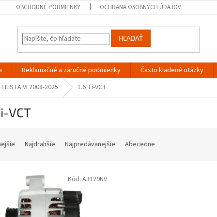
OBCHODNÉ PODMIENKY
OCHRANA OSOBNÝCH ÚDAJOV
HĽADAŤ
a
Reklamačné a záručné podmienky
Často kladené otázky
FIESTA VI 2008-2025
1.6 Ti-VCT
Ti-VCT
nejšie
Najdrahšie
Najpredávanejšie
Abecedne
Kód:
A3129NV