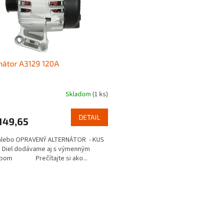
nátor A3129 120A
Skladom
(1 ks)
DETAIL
149,65
alebo OPRAVENÝ ALTERNÁTOR - KUS
 Diel dodávame aj s výmenným
bom Prečítajte si ako...
O
v
l
á
d