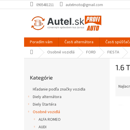
Prejsť
0905481211
autelmoto@gmail.com
na
obsah
Poradím vám
Časti alternátora
Časti spúšťač
Domov
Osobné vozidlá
FORD
FIESTA
B
1.6 
o
Preskočiť
č
Kategórie
kategórie
R
n
a
ý
Najlac
Hľadanie podľa značky vozidla
d
p
Diely alternátora
e
a
V
n
Diely štartéra
n
ý
i
e
Osobné vozidlá
p
e
l
ALFA ROMEO
i
p
AUDI