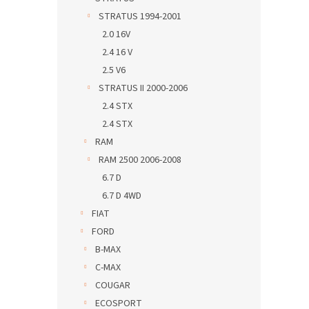
STRATUS 1994-2001
2.0 16V
2.4 16 V
2.5 V6
STRATUS II 2000-2006
2.4 STX
2.4 STX
RAM
RAM 2500 2006-2008
6.7 D
6.7 D 4WD
FIAT
FORD
B-MAX
C-MAX
COUGAR
ECOSPORT