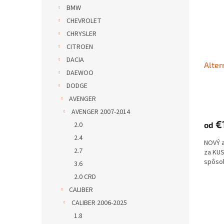
s
r
BMW
p
o
CHEVROLET
r
d
o
u
CHRYSLER
d
k
CITROEN
u
t
DACIA
Alter
k
o
DAEWOO
t
v
DODGE
o
v
AVENGER
AVENGER 2007-2014
€
2.0
od
2.4
NOVÝ 
2.7
za KUS
spôso
3.6
2.0 CRD
CALIBER
CALIBER 2006-2025
1.8