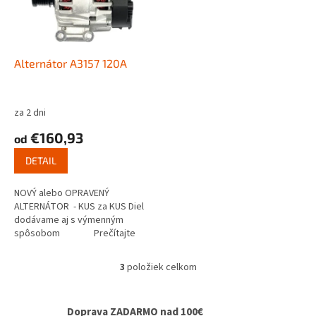
Alternátor A3157 120A
za 2 dni
€160,93
od
DETAIL
NOVÝ alebo OPRAVENÝ
ALTERNÁTOR - KUS za KUS Diel
dodávame aj s výmenným
spôsobom Prečítajte
si ako...
3
položiek celkom
O
v
l
Doprava ZADARMO nad 100€
á