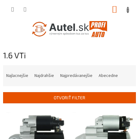
Prejsť
NÁKUP
na
obsah
KOŠÍK
1.6 VTi
R
a
Najlacnejšie
Najdrahšie
Najpredávanejšie
Abecedne
d
e
n
OTVORIŤ FILTER
i
e
V
p
ý
r
p
o
i
d