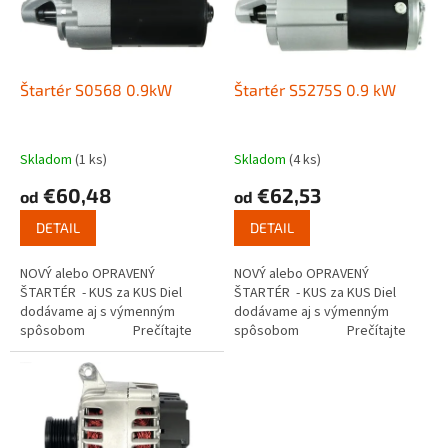
s
u
p
k
r
t
o
o
d
Štartér S0568 0.9kW
Štartér S5275S 0.9 kW
v
u
k
t
Skladom
(1 ks)
Skladom
(4 ks)
o
€60,48
€62,53
od
od
v
DETAIL
DETAIL
NOVÝ alebo OPRAVENÝ
NOVÝ alebo OPRAVENÝ
ŠTARTÉR - KUS za KUS Diel
ŠTARTÉR - KUS za KUS Diel
dodávame aj s výmenným
dodávame aj s výmenným
spôsobom Prečítajte
spôsobom Prečítajte
si ako funguje...
si ako funguje...