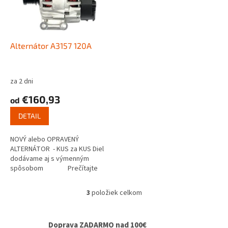
Alternátor A3157 120A
za 2 dni
€160,93
od
DETAIL
NOVÝ alebo OPRAVENÝ
ALTERNÁTOR - KUS za KUS Diel
dodávame aj s výmenným
spôsobom Prečítajte
si ako...
3
položiek celkom
O
v
l
Doprava ZADARMO nad 100€
á