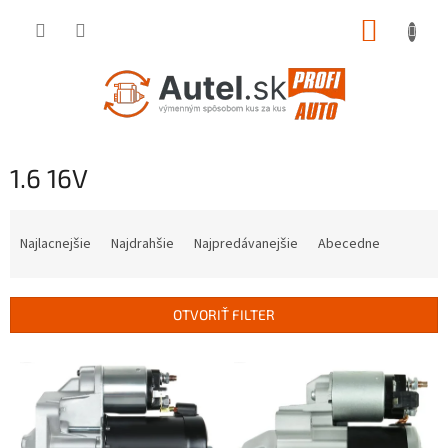
Prejsť
NÁKUP
na
obsah
KOŠÍK
1.6 16V
R
a
Najlacnejšie
Najdrahšie
Najpredávanejšie
Abecedne
d
e
n
OTVORIŤ FILTER
i
e
V
p
ý
r
p
o
i
d