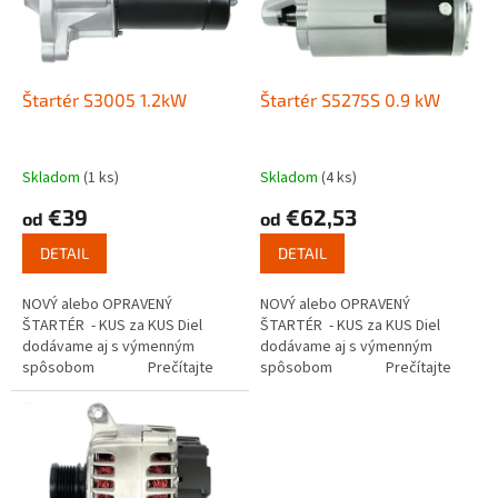
s
u
p
k
r
t
o
o
d
Štartér S3005 1.2kW
Štartér S5275S 0.9 kW
v
u
k
t
Skladom
(1 ks)
Skladom
(4 ks)
o
€39
€62,53
od
od
v
DETAIL
DETAIL
NOVÝ alebo OPRAVENÝ
NOVÝ alebo OPRAVENÝ
ŠTARTÉR - KUS za KUS Diel
ŠTARTÉR - KUS za KUS Diel
dodávame aj s výmenným
dodávame aj s výmenným
spôsobom Prečítajte
spôsobom Prečítajte
si ako funguje...
si ako funguje...