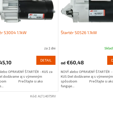
ér S3004 1.1kW
Štartér S0526 1.1kW
za 2 dni
Skla
DETAIL
45,10
€60,48
od
alebo OPRAVENÝ ŠTARTÉR - KUS za
NOVÝ alebo OPRAVENÝ ŠTARTÉR - 
iel dodávame aj s výmenným
KUS Diel dodávame aj s výmenným
obom Prečítajte si ako
spôsobom Prečítajte si ak
...
funguje...
Kód:
ALT14075RV