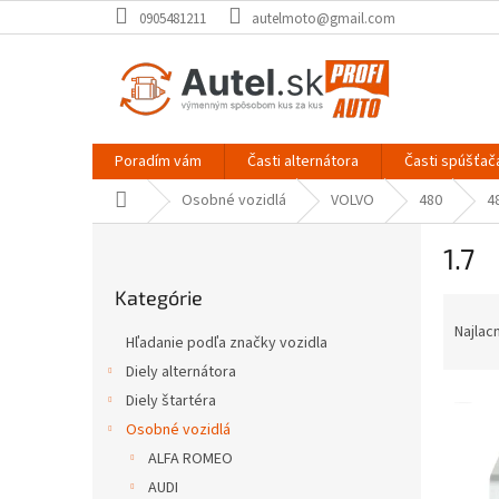
Prejsť
0905481211
autelmoto@gmail.com
na
obsah
Poradím vám
Časti alternátora
Časti spúšťač
Domov
Osobné vozidlá
VOLVO
480
4
B
1.7
o
Preskočiť
č
Kategórie
kategórie
R
n
a
ý
Najlac
Hľadanie podľa značky vozidla
d
p
Diely alternátora
e
a
V
n
Diely štartéra
n
ý
i
e
Osobné vozidlá
p
e
l
ALFA ROMEO
i
p
AUDI