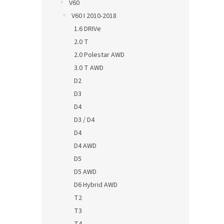
V60
V60 I 2010-2018
1.6 DRIVe
2.0 T
2.0 Polestar AWD
3.0 T AWD
D2
D3
D4
D3 / D4
D4
D4 AWD
D5
D5 AWD
D6 Hybrid AWD
T2
T3