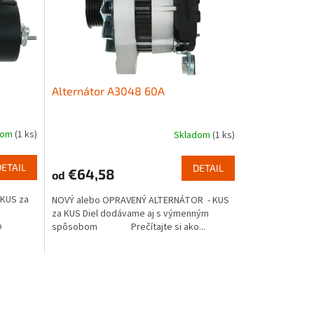
Alternátor A3048 60A
dom
(1 ks)
Skladom
(1 ks)
DETAIL
DETAIL
€64,58
od
KUS za
NOVÝ alebo OPRAVENÝ ALTERNÁTOR - KUS
za KUS Diel dodávame aj s výmenným
o
spôsobom Prečítajte si ako...