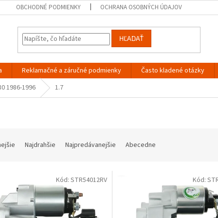
OBCHODNÉ PODMIENKY
OCHRANA OSOBNÝCH ÚDAJOV
HĽADAŤ
a
Reklamačné a záručné podmienky
Často kladené otázky
80 1986-1996
1.7
nejšie
Najdrahšie
Najpredávanejšie
Abecedne
Kód:
STR54012RV
Kód:
ST