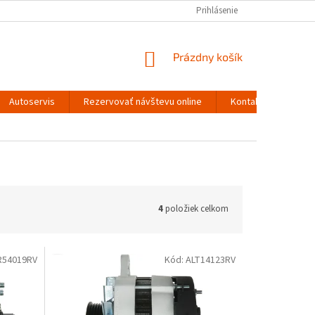
Prihlásenie
NÁKUPNÝ
Prázdny košík
KOŠÍK
Autoservis
Rezervovať návštevu online
Kontakty
4
položiek celkom
R54019RV
Kód:
ALT14123RV