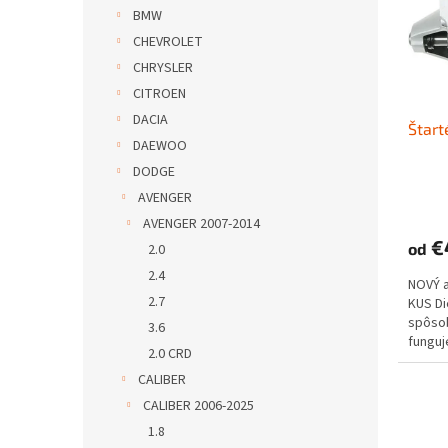
s
r
BMW
p
o
CHEVROLET
r
d
o
u
CHRYSLER
d
k
CITROEN
u
t
DACIA
Štart
k
o
DAEWOO
t
v
DODGE
o
v
AVENGER
AVENGER 2007-2014
€
od
2.0
2.4
NOVÝ 
2.7
KUS D
spôs
3.6
funguje
2.0 CRD
CALIBER
CALIBER 2006-2025
1.8