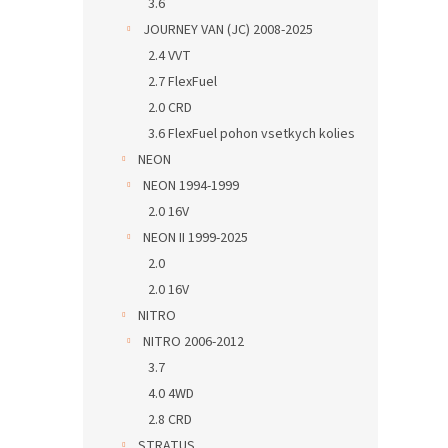
3.6
JOURNEY VAN (JC) 2008-2025
2.4 VVT
2.7 FlexFuel
2.0 CRD
3.6 FlexFuel pohon vsetkych kolies
NEON
NEON 1994-1999
2.0 16V
NEON II 1999-2025
2.0
2.0 16V
NITRO
NITRO 2006-2012
3.7
4.0 4WD
2.8 CRD
STRATUS