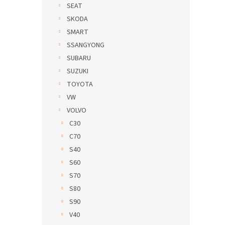
SEAT
SKODA
SMART
SSANGYONG
SUBARU
SUZUKI
TOYOTA
VW
VOLVO
C30
C70
S40
S60
S70
S80
S90
V40