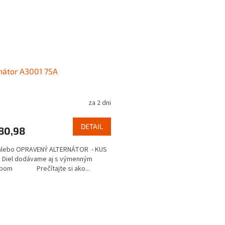
nátor A3001 75A
za 2 dni
DETAIL
80,98
alebo OPRAVENÝ ALTERNÁTOR - KUS
 Diel dodávame aj s výmenným
bom Prečítajte si ako...
O
v
l
á