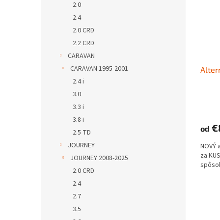
2.0
2.4
2.0 CRD
2.2 CRD
CARAVAN
CARAVAN 1995-2001
Alter
2.4 i
3.0
3.3 i
3.8 i
€
od
2.5 TD
JOURNEY
NOVÝ 
za KUS
JOURNEY 2008-2025
spôso
2.0 CRD
2.4
2.7
3.5