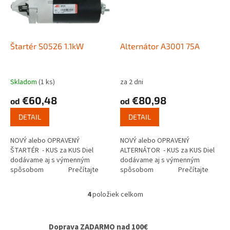
Štartér S0526 1.1kW
Alternátor A3001 75A
Skladom
(1 ks)
za 2 dni
€60,48
€80,98
od
od
DETAIL
DETAIL
NOVÝ alebo OPRAVENÝ
NOVÝ alebo OPRAVENÝ
ŠTARTÉR - KUS za KUS Diel
ALTERNÁTOR - KUS za KUS Diel
dodávame aj s výmenným
dodávame aj s výmenným
spôsobom Prečítajte
spôsobom Prečítajte
si ako funguje...
si ako...
4
položiek celkom
O
v
l
Doprava ZADARMO nad 100€
á