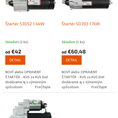
s
u
p
k
r
t
o
o
d
Štartér S3052 1.4kW
Štartér S0393 1.7kW
v
u
k
t
Skladom
(1 ks)
Skladom
(1 ks)
o
€42
€60,48
od
od
v
DETAIL
DETAIL
NOVÝ alebo OPRAVENÝ
NOVÝ alebo OPRAVENÝ
ŠTARTÉR - KUS za KUS Diel
ŠTARTÉR - KUS za KUS Diel
dodávame aj s výmenným
dodávame aj s výmenným
spôsobom Prečítajte
spôsobom Prečítajte
si ako funguje...
si ako funguje...