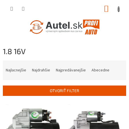
Prejsť
NÁKUP
na
obsah
KOŠÍK
1.8 16V
R
a
Najlacnejšie
Najdrahšie
Najpredávanejšie
Abecedne
d
e
n
OTVORIŤ FILTER
i
e
V
p
ý
r
p
o
i
d