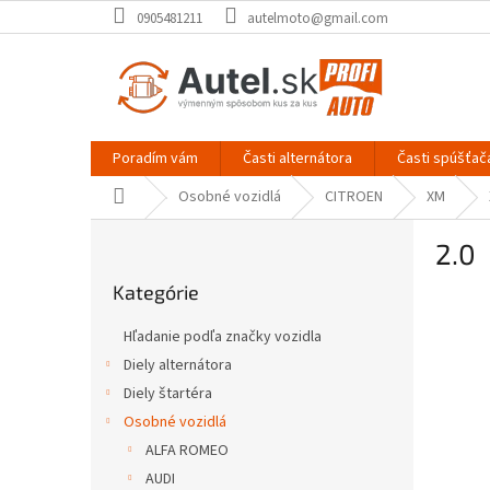
Prejsť
0905481211
autelmoto@gmail.com
na
obsah
Poradím vám
Časti alternátora
Časti spúšťač
Domov
Osobné vozidlá
CITROEN
XM
B
2.0
o
Preskočiť
č
Kategórie
kategórie
n
ý
Hľadanie podľa značky vozidla
p
Diely alternátora
a
Diely štartéra
n
e
Osobné vozidlá
l
ALFA ROMEO
AUDI