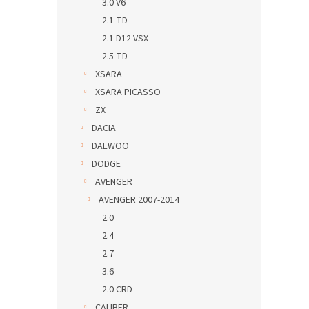
3.0 V6
2.1 TD
2.1 D12 VSX
2.5 TD
XSARA
XSARA PICASSO
ZX
DACIA
DAEWOO
DODGE
AVENGER
AVENGER 2007-2014
2.0
2.4
2.7
3.6
2.0 CRD
CALIBER