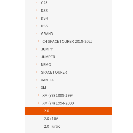
C25
DS3
DS4
DS5
GRAND
C4 SPACETOURER 2018-2025
JUMPY
JUMPER
NEMO
SPACETOURER
XANTIA
XM
XM (Y3) 1989-1994
XM (Y4) 1994-2000
2.0
2.0 i 16V
2.0 Turbo