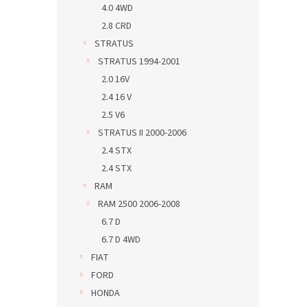
4.0 4WD
2.8 CRD
STRATUS
STRATUS 1994-2001
2.0 16V
2.4 16 V
2.5 V6
STRATUS II 2000-2006
2.4 STX
2.4 STX
RAM
RAM 2500 2006-2008
6.7 D
6.7 D 4WD
FIAT
FORD
HONDA