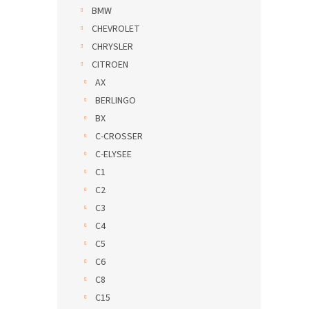
BMW
CHEVROLET
CHRYSLER
CITROEN
AX
BERLINGO
BX
C-CROSSER
C-ELYSEE
C1
C2
C3
C4
C5
C6
C8
C15