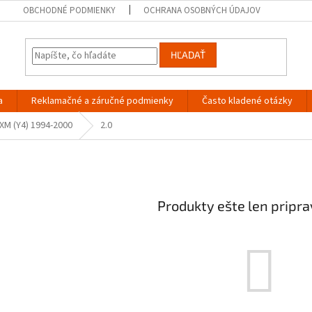
OBCHODNÉ PODMIENKY
OCHRANA OSOBNÝCH ÚDAJOV
HĽADAŤ
a
Reklamačné a záručné podmienky
Často kladené otázky
XM (Y4) 1994-2000
2.0
Produkty ešte len pripr