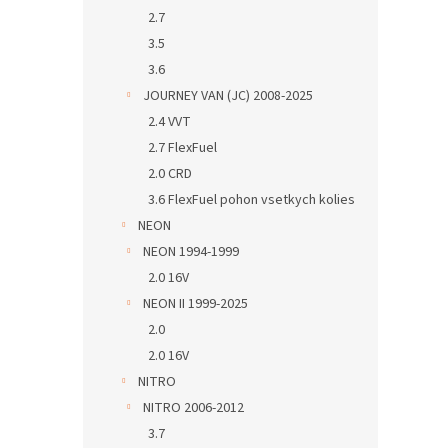
2.7
3.5
3.6
JOURNEY VAN (JC) 2008-2025
2.4 VVT
2.7 FlexFuel
2.0 CRD
3.6 FlexFuel pohon vsetkych kolies
NEON
NEON 1994-1999
2.0 16V
NEON II 1999-2025
2.0
2.0 16V
NITRO
NITRO 2006-2012
3.7