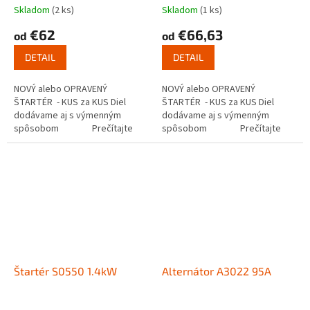
Skladom
(2 ks)
Skladom
(1 ks)
€62
€66,63
od
od
DETAIL
DETAIL
NOVÝ alebo OPRAVENÝ
NOVÝ alebo OPRAVENÝ
ŠTARTÉR - KUS za KUS Diel
ŠTARTÉR - KUS za KUS Diel
dodávame aj s výmenným
dodávame aj s výmenným
spôsobom Prečítajte
spôsobom Prečítajte
si ako funguje...
si ako funguje...
Štartér S0550 1.4kW
Alternátor A3022 95A