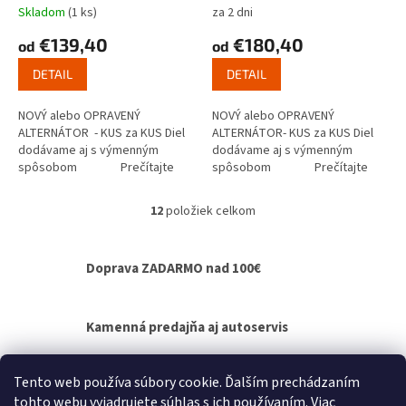
Skladom
(1 ks)
za 2 dni
€139,40
€180,40
od
od
DETAIL
DETAIL
NOVÝ alebo OPRAVENÝ
NOVÝ alebo OPRAVENÝ
ALTERNÁTOR - KUS za KUS Diel
ALTERNÁTOR- KUS za KUS Diel
dodávame aj s výmenným
dodávame aj s výmenným
spôsobom Prečítajte
spôsobom Prečítajte
si ako...
si ako funguje...
12
položiek celkom
O
v
l
Doprava ZADARMO nad 100€
á
d
a
c
Kamenná predajňa aj autoservis
i
e
p
Výmenný spôsob agregátov - bez čakania na
Tento web používa súbory cookie. Ďalším prechádzaním
r
opravu
tohto webu vyjadrujete súhlas s ich používaním. Viac