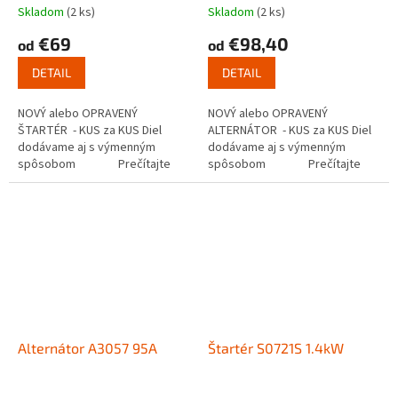
Skladom
(2 ks)
Skladom
(2 ks)
€69
€98,40
od
od
DETAIL
DETAIL
NOVÝ alebo OPRAVENÝ
NOVÝ alebo OPRAVENÝ
ŠTARTÉR - KUS za KUS Diel
ALTERNÁTOR - KUS za KUS Diel
dodávame aj s výmenným
dodávame aj s výmenným
spôsobom Prečítajte
spôsobom Prečítajte
si ako funguje...
si ako...
Alternátor A3057 95A
Štartér S0721S 1.4kW