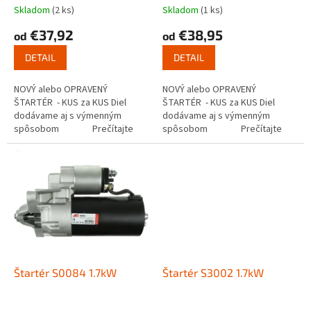
t
Skladom
(2 ks)
Skladom
(1 ks)
o
€37,92
€38,95
od
od
v
DETAIL
DETAIL
NOVÝ alebo OPRAVENÝ
NOVÝ alebo OPRAVENÝ
ŠTARTÉR - KUS za KUS Diel
ŠTARTÉR - KUS za KUS Diel
dodávame aj s výmenným
dodávame aj s výmenným
spôsobom Prečítajte
spôsobom Prečítajte
si ako funguje...
si ako funguje...
Štartér S0084 1.7kW
Štartér S3002 1.7kW