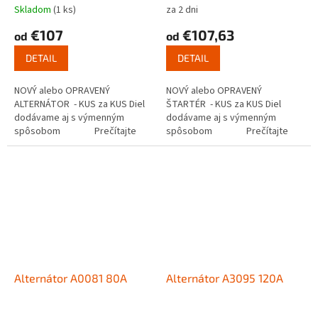
Skladom
(1 ks)
za 2 dni
€107
€107,63
od
od
DETAIL
DETAIL
NOVÝ alebo OPRAVENÝ
NOVÝ alebo OPRAVENÝ
ALTERNÁTOR - KUS za KUS Diel
ŠTARTÉR - KUS za KUS Diel
dodávame aj s výmenným
dodávame aj s výmenným
spôsobom Prečítajte
spôsobom Prečítajte
si ako...
si ako funguje...
Alternátor A0081 80A
Alternátor A3095 120A