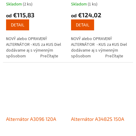
Skladom
(2 ks)
Skladom
(1 ks)
€115,83
€124,02
od
od
DETAIL
DETAIL
NOVÝ alebo OPRAVENÝ
NOVÝ alebo OPRAVENÝ
ALTERNÁTOR - KUS za KUS Diel
ALTERNÁTOR - KUS za KUS Diel
dodávame aj s výmenným
dodávame aj s výmenným
spôsobom Prečítajte
spôsobom Prečítajte
si ako funguje...
si ako...
Alternátor A3096 120A
Alternátor A3482S 150A