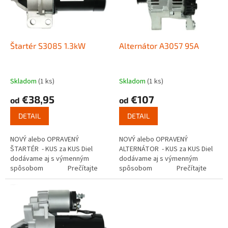
s
u
p
k
r
t
o
o
d
Štartér S3085 1.3kW
Alternátor A3057 95A
v
u
k
t
Skladom
(1 ks)
Skladom
(1 ks)
o
€38,95
€107
od
od
v
DETAIL
DETAIL
NOVÝ alebo OPRAVENÝ
NOVÝ alebo OPRAVENÝ
ŠTARTÉR - KUS za KUS Diel
ALTERNÁTOR - KUS za KUS Diel
dodávame aj s výmenným
dodávame aj s výmenným
spôsobom Prečítajte
spôsobom Prečítajte
si ako funguje...
si ako...