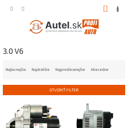
Prejsť
NÁKUP
na
obsah
KOŠÍK
3.0 V6
R
a
Najlacnejšie
Najdrahšie
Najpredávanejšie
Abecedne
d
e
n
OTVORIŤ FILTER
i
e
V
p
ý
r
p
o
i
d