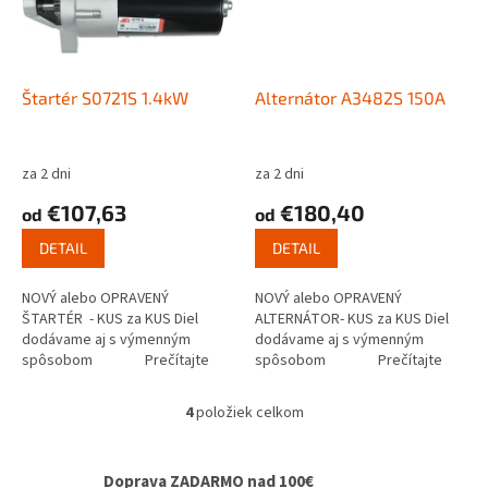
Štartér S0721S 1.4kW
Alternátor A3482S 150A
za 2 dni
za 2 dni
€107,63
€180,40
od
od
DETAIL
DETAIL
NOVÝ alebo OPRAVENÝ
NOVÝ alebo OPRAVENÝ
ŠTARTÉR - KUS za KUS Diel
ALTERNÁTOR- KUS za KUS Diel
dodávame aj s výmenným
dodávame aj s výmenným
spôsobom Prečítajte
spôsobom Prečítajte
si ako funguje...
si ako funguje...
4
položiek celkom
O
v
l
Doprava ZADARMO nad 100€
á