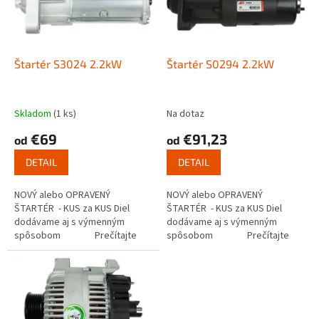
s
u
p
k
r
t
o
o
d
Štartér S3024 2.2kW
Štartér S0294 2.2kW
v
u
k
t
Skladom
(1 ks)
Na dotaz
o
€69
€91,23
od
od
v
DETAIL
DETAIL
NOVÝ alebo OPRAVENÝ
NOVÝ alebo OPRAVENÝ
ŠTARTÉR - KUS za KUS Diel
ŠTARTÉR - KUS za KUS Diel
dodávame aj s výmenným
dodávame aj s výmenným
spôsobom Prečítajte
spôsobom Prečítajte
si ako funguje...
si ako funguje...