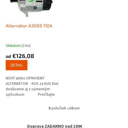
Alternátor A3089 110A
Skladom
(2 ks)
€126,08
od
DETAIL
NOVÝ alebo OPRAVENÝ
ALTERNÁTOR - KUS za KUS Diel
dodávame aj s výmenným
spôsobom Prečítajte
si ako...
3
položiek celkom
O
v
l
Doprava ZADARMO nad 100€
á