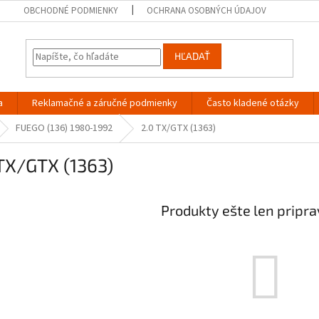
OBCHODNÉ PODMIENKY
OCHRANA OSOBNÝCH ÚDAJOV
HĽADAŤ
a
Reklamačné a záručné podmienky
Často kladené otázky
FUEGO (136) 1980-1992
2.0 TX/GTX (1363)
TX/GTX (1363)
Produkty ešte len pripr