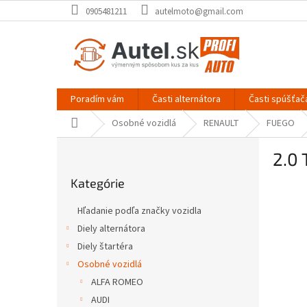
Prejsť
0905481211
autelmoto@gmail.com
na
obsah
Poradím vám
Časti alternátora
Časti spúšťač
Domov
Osobné vozidlá
RENAULT
FUEGO
B
2.0 
o
Preskočiť
č
Kategórie
kategórie
n
ý
Hľadanie podľa značky vozidla
p
Diely alternátora
a
Diely štartéra
n
e
Osobné vozidlá
l
ALFA ROMEO
AUDI