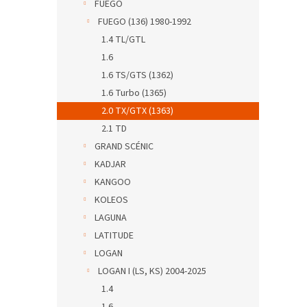
FUEGO
FUEGO (136) 1980-1992
1.4 TL/GTL
1.6
1.6 TS/GTS (1362)
1.6 Turbo (1365)
2.0 TX/GTX (1363)
2.1 TD
GRAND SCÉNIC
KADJAR
KANGOO
KOLEOS
LAGUNA
LATITUDE
LOGAN
LOGAN I (LS, KS) 2004-2025
1.4