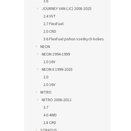
3.6
JOURNEY VAN (JC) 2008-2025
2.4 VVT
2.7 FlexFuel
2.0 CRD
3.6 FlexFuel pohon vsetkych kolies
NEON
NEON 1994-1999
2.0 16V
NEON II 1999-2025
2.0
2.0 16V
NITRO
NITRO 2006-2012
3.7
4.0 4WD
2.8 CRD
STRATUS