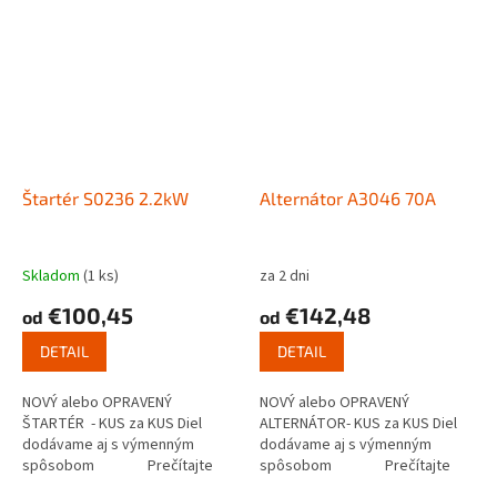
Štartér S0236 2.2kW
Alternátor A3046 70A
Skladom
(1 ks)
za 2 dni
€100,45
€142,48
od
od
DETAIL
DETAIL
NOVÝ alebo OPRAVENÝ
NOVÝ alebo OPRAVENÝ
ŠTARTÉR - KUS za KUS Diel
ALTERNÁTOR- KUS za KUS Diel
dodávame aj s výmenným
dodávame aj s výmenným
spôsobom Prečítajte
spôsobom Prečítajte
si ako funguje...
si ako funguje...