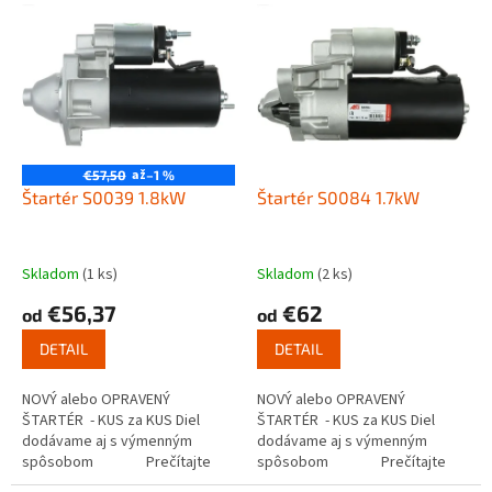
V
p
ý
r
p
o
i
d
s
u
p
k
r
t
o
až
€57,50
–1 %
o
d
Štartér S0039 1.8kW
Štartér S0084 1.7kW
v
u
k
t
Skladom
(1 ks)
Skladom
(2 ks)
o
€56,37
€62
od
od
v
DETAIL
DETAIL
NOVÝ alebo OPRAVENÝ
NOVÝ alebo OPRAVENÝ
ŠTARTÉR - KUS za KUS Diel
ŠTARTÉR - KUS za KUS Diel
dodávame aj s výmenným
dodávame aj s výmenným
spôsobom Prečítajte
spôsobom Prečítajte
si ako funguje...
si ako funguje...