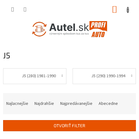
Prejsť
NÁKUP
na
obsah
KOŠÍK
J5
J5 (280) 1981-1990
J5 (290) 1990-1994
R
a
Najlacnejšie
Najdrahšie
Najpredávanejšie
Abecedne
d
e
n
OTVORIŤ FILTER
i
e