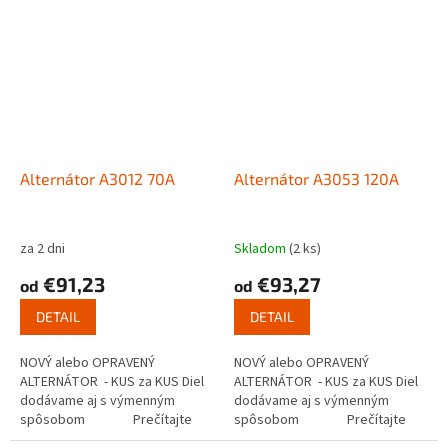
Alternátor A3012 70A
Alternátor A3053 120A
za 2 dni
Skladom
(2 ks)
€91,23
€93,27
od
od
DETAIL
DETAIL
NOVÝ alebo OPRAVENÝ
NOVÝ alebo OPRAVENÝ
ALTERNÁTOR - KUS za KUS Diel
ALTERNÁTOR - KUS za KUS Diel
dodávame aj s výmenným
dodávame aj s výmenným
spôsobom Prečítajte
spôsobom Prečítajte
si ako...
si ako...