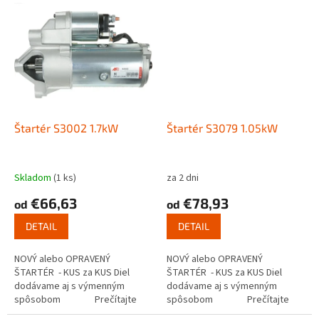
Štartér S3002 1.7kW
Štartér S3079 1.05kW
Skladom
(1 ks)
za 2 dni
€66,63
€78,93
od
od
DETAIL
DETAIL
NOVÝ alebo OPRAVENÝ
NOVÝ alebo OPRAVENÝ
ŠTARTÉR - KUS za KUS Diel
ŠTARTÉR - KUS za KUS Diel
dodávame aj s výmenným
dodávame aj s výmenným
spôsobom Prečítajte
spôsobom Prečítajte
si ako funguje...
si ako funguje...