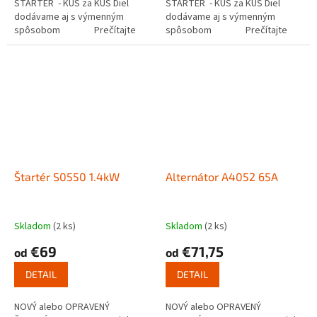
ŠTARTÉR - KUS za KUS Diel
ŠTARTÉR - KUS za KUS Diel
dodávame aj s výmenným
dodávame aj s výmenným
spôsobom Prečítajte
spôsobom Prečítajte
si ako funguje...
si ako funguje...
Štartér S0550 1.4kW
Alternátor A4052 65A
Skladom
(2 ks)
Skladom
(2 ks)
€69
€71,75
od
od
DETAIL
DETAIL
NOVÝ alebo OPRAVENÝ
NOVÝ alebo OPRAVENÝ