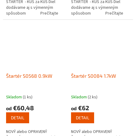
ŠTARTÉR - KUS za KUS Diel
ŠTARTÉR - KUS za KUS Diel
dodávame aj s výmenným
dodávame aj s výmenným
spôsobom Prečítajte
spôsobom Prečítajte
si ako funguje...
si ako funguje...
Štartér S0568 0.9kW
Štartér S0084 1.7kW
Skladom
(1 ks)
Skladom
(2 ks)
€60,48
€62
od
od
DETAIL
DETAIL
NOVÝ alebo OPRAVENÝ
NOVÝ alebo OPRAVENÝ