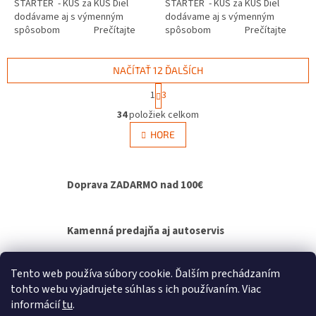
ŠTARTÉR - KUS za KUS Diel
ŠTARTÉR - KUS za KUS Diel
dodávame aj s výmenným
dodávame aj s výmenným
spôsobom Prečítajte
spôsobom Prečítajte
si ako funguje...
si ako funguje...
NAČÍTAŤ 12 ĎALŠÍCH
S
1
3
t
O
r
34
položiek celkom
v
á
l
HORE
n
á
k
d
o
v
a
Doprava ZADARMO nad 100€
a
c
n
i
i
e
e
p
Kamenná predajňa aj autoservis
r
v
k
Výmenný spôsob agregátov - bez čakania na
Tento web používa súbory cookie. Ďalším prechádzaním
y
opravu
tohto webu vyjadrujete súhlas s ich používaním. Viac
v
informácií
tu
.
ý
Z