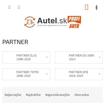
Prejsť
NÁKUP
na
obsah
KOŠÍK
PARTNER
PARTNER (5,G)
PARTNER (G) 2008-
1996-2025
2013
PARTNER TEPEE
PARTNER (K9)
2008-2025
2018-2025
R
a
Najlacnejšie
Najdrahšie
Najpredávanejšie
Abecedne
d
e