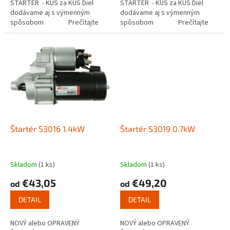
ŠTARTÉR - KUS za KUS Diel
ŠTARTÉR - KUS za KUS Diel
dodávame aj s výmenným
dodávame aj s výmenným
spôsobom Prečítajte
spôsobom Prečítajte
si ako funguje...
si ako funguje...
Štartér S3016 1.4kW
Štartér S3019 0.7kW
Skladom
(1 ks)
Skladom
(1 ks)
€43,05
€49,20
od
od
DETAIL
DETAIL
NOVÝ alebo OPRAVENÝ
NOVÝ alebo OPRAVENÝ