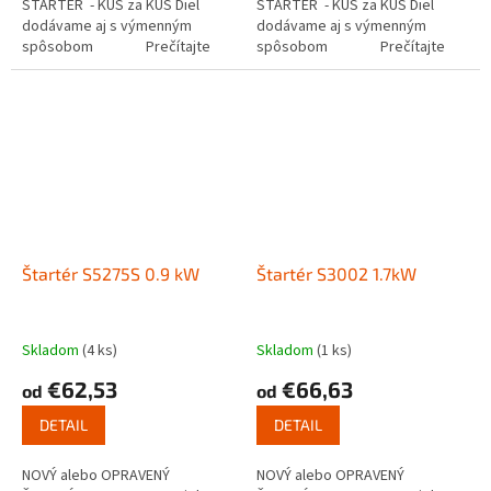
ŠTARTÉR - KUS za KUS Diel
ŠTARTÉR - KUS za KUS Diel
dodávame aj s výmenným
dodávame aj s výmenným
spôsobom Prečítajte
spôsobom Prečítajte
si ako funguje...
si ako funguje...
Štartér S5275S 0.9 kW
Štartér S3002 1.7kW
Skladom
(4 ks)
Skladom
(1 ks)
€62,53
€66,63
od
od
DETAIL
DETAIL
NOVÝ alebo OPRAVENÝ
NOVÝ alebo OPRAVENÝ