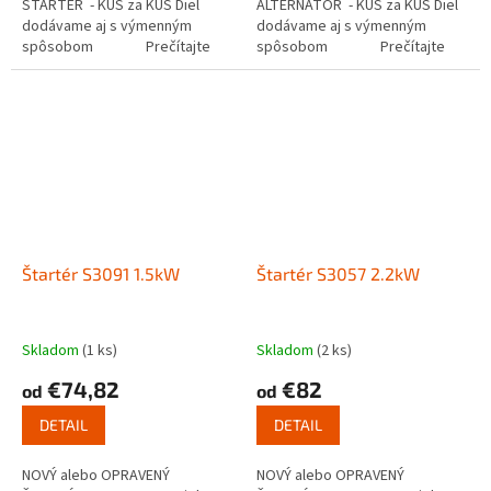
ŠTARTÉR - KUS za KUS Diel
ALTERNÁTOR - KUS za KUS Diel
dodávame aj s výmenným
dodávame aj s výmenným
spôsobom Prečítajte
spôsobom Prečítajte
si ako funguje...
si ako...
Štartér S3091 1.5kW
Štartér S3057 2.2kW
Skladom
(1 ks)
Skladom
(2 ks)
€74,82
€82
od
od
DETAIL
DETAIL
NOVÝ alebo OPRAVENÝ
NOVÝ alebo OPRAVENÝ