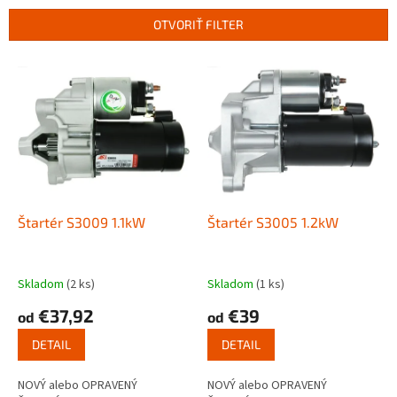
n
OTVORIŤ FILTER
i
e
V
p
ý
r
p
o
i
d
s
u
p
k
r
t
o
o
d
Štartér S3009 1.1kW
Štartér S3005 1.2kW
v
u
k
t
Skladom
(2 ks)
Skladom
(1 ks)
o
€37,92
€39
od
od
v
DETAIL
DETAIL
NOVÝ alebo OPRAVENÝ
NOVÝ alebo OPRAVENÝ