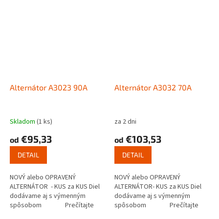
Alternátor A3023 90A
Alternátor A3032 70A
Skladom
(1 ks)
za 2 dni
€95,33
€103,53
od
od
DETAIL
DETAIL
NOVÝ alebo OPRAVENÝ
NOVÝ alebo OPRAVENÝ
ALTERNÁTOR - KUS za KUS Diel
ALTERNÁTOR- KUS za KUS Diel
dodávame aj s výmenným
dodávame aj s výmenným
spôsobom Prečítajte
spôsobom Prečítajte
si ako...
si ako funguje...