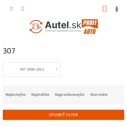
Prejsť
NÁKUP
na
obsah
KOŠÍK
307
307 2000-2012
R
a
Najlacnejšie
Najdrahšie
Najpredávanejšie
Abecedne
d
e
n
OTVORIŤ FILTER
i
e