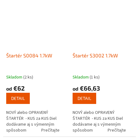
Štartér S0084 1.7kW
Štartér S3002 1.7kW
Skladom
(2 ks)
Skladom
(1 ks)
€62
€66,63
od
od
DETAIL
DETAIL
NOVÝ alebo OPRAVENÝ
NOVÝ alebo OPRAVENÝ
ŠTARTÉR - KUS za KUS Diel
ŠTARTÉR - KUS za KUS Diel
dodávame aj s výmenným
dodávame aj s výmenným
spôsobom Prečítajte
spôsobom Prečítajte
si ako funguje...
si ako funguje...