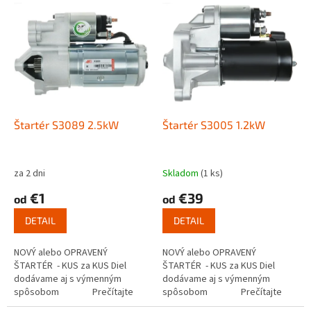
V
p
ý
r
p
o
i
d
s
u
p
k
r
t
o
o
d
Štartér S3089 2.5kW
Štartér S3005 1.2kW
v
u
k
t
za 2 dni
Skladom
(1 ks)
o
€1
€39
od
od
v
DETAIL
DETAIL
NOVÝ alebo OPRAVENÝ
NOVÝ alebo OPRAVENÝ
ŠTARTÉR - KUS za KUS Diel
ŠTARTÉR - KUS za KUS Diel
dodávame aj s výmenným
dodávame aj s výmenným
spôsobom Prečítajte
spôsobom Prečítajte
si ako funguje...
si ako funguje...