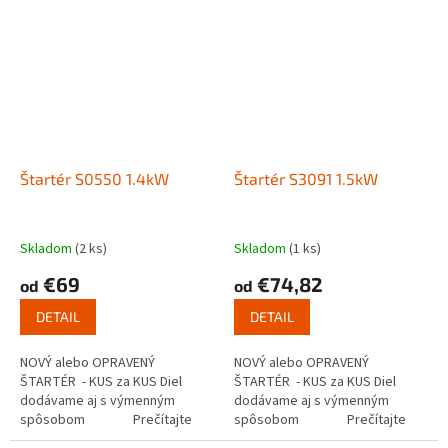
Štartér S0550 1.4kW
Štartér S3091 1.5kW
Skladom
(2 ks)
Skladom
(1 ks)
€69
€74,82
od
od
DETAIL
DETAIL
NOVÝ alebo OPRAVENÝ
NOVÝ alebo OPRAVENÝ
ŠTARTÉR - KUS za KUS Diel
ŠTARTÉR - KUS za KUS Diel
dodávame aj s výmenným
dodávame aj s výmenným
spôsobom Prečítajte
spôsobom Prečítajte
si ako funguje...
si ako funguje...