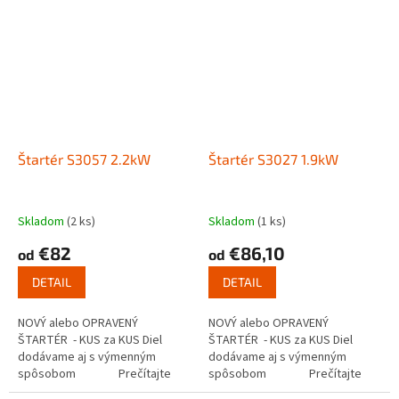
Štartér S3057 2.2kW
Štartér S3027 1.9kW
Skladom
(2 ks)
Skladom
(1 ks)
€82
€86,10
od
od
DETAIL
DETAIL
NOVÝ alebo OPRAVENÝ
NOVÝ alebo OPRAVENÝ
ŠTARTÉR - KUS za KUS Diel
ŠTARTÉR - KUS za KUS Diel
dodávame aj s výmenným
dodávame aj s výmenným
spôsobom Prečítajte
spôsobom Prečítajte
si ako funguje...
si ako funguje...