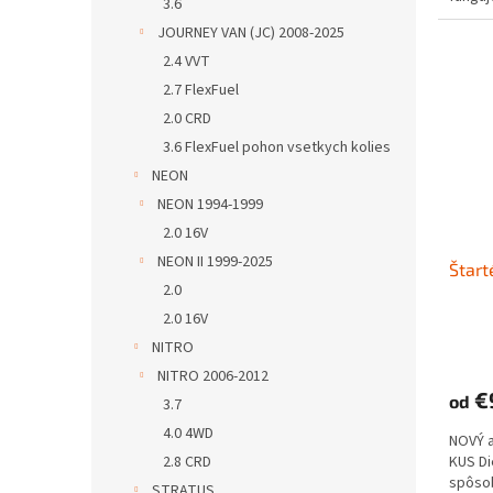
3.6
JOURNEY VAN (JC) 2008-2025
2.4 VVT
2.7 FlexFuel
2.0 CRD
3.6 FlexFuel pohon vsetkych kolies
NEON
NEON 1994-1999
2.0 16V
NEON II 1999-2025
Štart
2.0
2.0 16V
NITRO
NITRO 2006-2012
€
od
3.7
4.0 4WD
NOVÝ 
KUS D
2.8 CRD
spôs
STRATUS