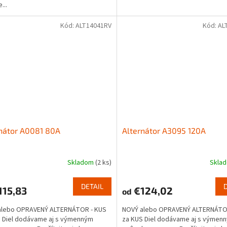
...
Kód:
ALT14041RV
Kód:
AL
nátor A0081 80A
Alternátor A3095 120A
Skladom
(2 ks)
Skla
DETAIL
115,83
€124,02
od
alebo OPRAVENÝ ALTERNÁTOR - KUS
NOVÝ alebo OPRAVENÝ ALTERNÁTO
 Diel dodávame aj s výmenným
za KUS Diel dodávame aj s výmen