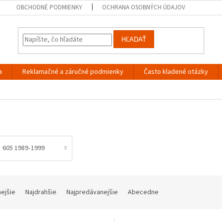
OBCHODNÉ PODMIENKY
OCHRANA OSOBNÝCH ÚDAJOV
HĽADAŤ
a
Reklamačné a záručné podmienky
Často kladené otázky
605 1989-1999
nejšie
Najdrahšie
Najpredávanejšie
Abecedne