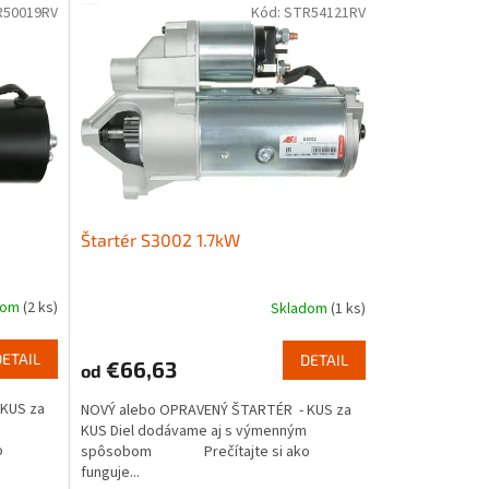
R50019RV
Kód:
STR54121RV
Štartér S3002 1.7kW
dom
(2 ks)
Skladom
(1 ks)
DETAIL
DETAIL
€66,63
od
KUS za
NOVÝ alebo OPRAVENÝ ŠTARTÉR - KUS za
KUS Diel dodávame aj s výmenným
o
spôsobom Prečítajte si ako
funguje...