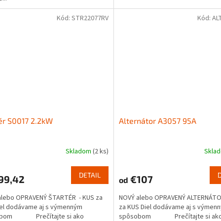
Kód:
STR22077RV
Kód:
AL
ér S0017 2.2kW
Alternátor A3057 95A
Skladom
(2 ks)
Skla
DETAIL
99,42
€107
od
alebo OPRAVENÝ ŠTARTÉR - KUS za
NOVÝ alebo OPRAVENÝ ALTERNÁTO
iel dodávame aj s výmenným
za KUS Diel dodávame aj s výmen
obom Prečítajte si ako
spôsobom Prečítajte si ako.