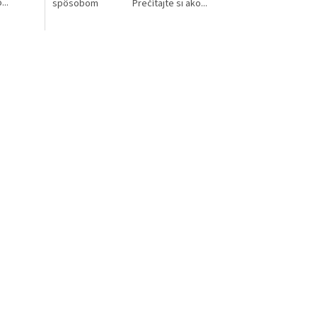
..
spôsobom Prečítajte si ako...