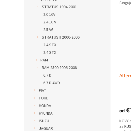
funguje
STRATUS 1994-2001
2.0 16V
2.4 16 V
2.5 V6
STRATUS II 2000-2006
2.4 STX
2.4 STX
RAM
RAM 2500 2006-2008
6.7 D
Alter
6.7 D 4WD
FIAT
FORD
HONDA
€
od
HYUNDAI
ISUZU
NOVÝ 
za KUS
JAGUAR