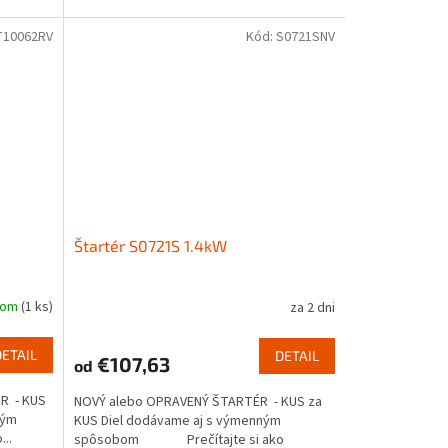
T10062RV
Kód:
S0721SNV
Štartér S0721S 1.4kW
dom
(1 ks)
za 2 dni
DETAIL
DETAIL
€107,63
od
R - KUS
NOVÝ alebo OPRAVENÝ ŠTARTÉR - KUS za
ným
KUS Diel dodávame aj s výmenným
..
spôsobom Prečítajte si ako