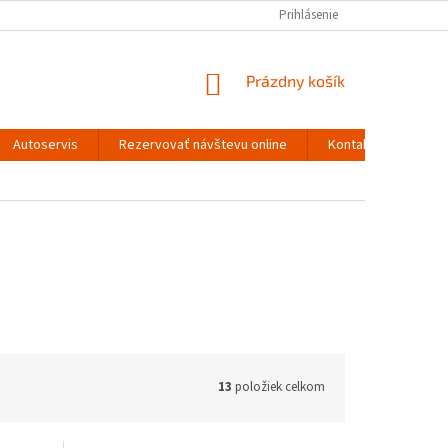
Prihlásenie
NÁKUPNÝ
Prázdny košík
KOŠÍK
Autoservis
Rezervovať návštevu online
Kontakty
13
položiek celkom