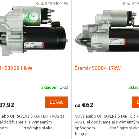
Kód:
STR54002RV
Kód:
ST
ér S3009 1.1kW
Štartér S0084 1.7kW
Skladom
(2 ks)
Skla
DETAIL
37,92
€62
od
alebo OPRAVENÝ ŠTARTÉR - KUS za
NOVÝ alebo OPRAVENÝ ŠTARTÉR - 
iel dodávame aj s výmenným
KUS Diel dodávame aj s výmenným
obom Prečítajte si ako
spôsobom Prečítajte si ak
...
funguje...