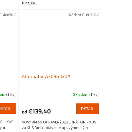
funguje...
T14085RV
Kód:
ALT16031RV
Alternátor A3096 120A
dom
(1 ks)
Skladom
(1 ks)
DETAIL
DETAIL
€139,40
od
R - KUS
NOVÝ alebo OPRAVENÝ ALTERNÁTOR - KUS
ným
za KUS Diel dodávame aj s výmenným