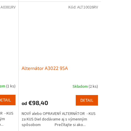
:
A0381RV
Kód:
ALT10026RV
Alternátor A3022 95A
dom
(1 ks)
Skladom
(2 ks)
DETAIL
DETAIL
€98,40
od
R - KUS
NOVÝ alebo OPRAVENÝ ALTERNÁTOR - KUS
ným
za KUS Diel dodávame aj s výmenným
..
spôsobom Prečítajte si ako...