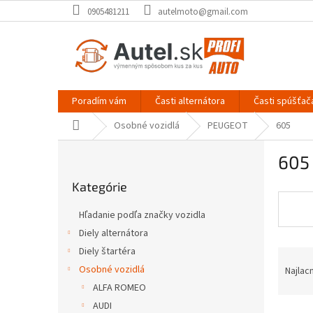
Prejsť
0905481211
autelmoto@gmail.com
na
obsah
Poradím vám
Časti alternátora
Časti spúšťač
Domov
Osobné vozidlá
PEUGEOT
605
B
605
o
Preskočiť
č
Kategórie
kategórie
n
ý
Hľadanie podľa značky vozidla
p
Diely alternátora
a
Diely štartéra
R
n
a
e
Osobné vozidlá
Najlac
d
l
ALFA ROMEO
e
AUDI