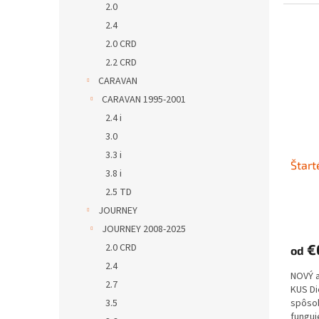
2.0
2.4
2.0 CRD
2.2 CRD
CARAVAN
CARAVAN 1995-2001
2.4 i
3.0
3.3 i
Štart
3.8 i
2.5 TD
JOURNEY
JOURNEY 2008-2025
2.0 CRD
€
od
2.4
NOVÝ 
2.7
KUS D
3.5
spôs
funguje