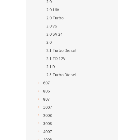
2.0
2.0 16V
2.0 Turbo
3.0 V6
3.0 SV 24
3.0
2.1 Turbo Diesel
2.1 TD 12V
2.1 D
2.5 Turbo Diesel
607
806
807
1007
2008
3008
4007