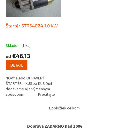
s
u
p
k
r
t
o
o
d
Štartér STR54024 1.0 kW
v
u
k
t
Skladom
(1 ks)
o
€46,13
od
v
DETAIL
NOVÝ alebo OPRAVENÝ
ŠTARTÉR - KUS za KUS Diel
dodávame aj s výmenným
spôsobom Prečítajte
si ako funguje...
1
položiek celkom
O
v
l
Doprava ZADARMO nad 100€
á