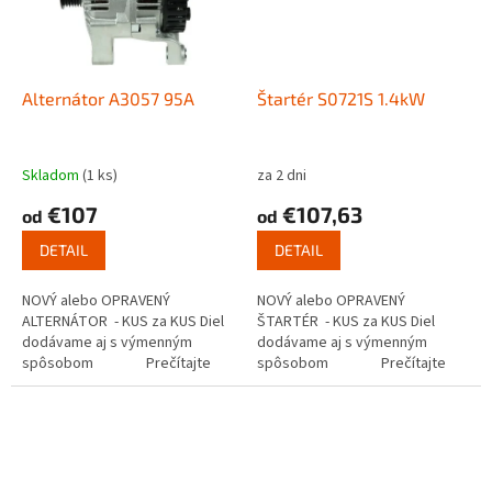
Alternátor A3057 95A
Štartér S0721S 1.4kW
Skladom
(1 ks)
za 2 dni
€107
€107,63
od
od
DETAIL
DETAIL
NOVÝ alebo OPRAVENÝ
NOVÝ alebo OPRAVENÝ
ALTERNÁTOR - KUS za KUS Diel
ŠTARTÉR - KUS za KUS Diel
dodávame aj s výmenným
dodávame aj s výmenným
spôsobom Prečítajte
spôsobom Prečítajte
si ako...
si ako funguje...