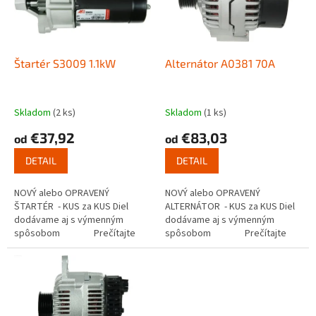
s
u
p
k
r
t
o
o
d
Štartér S3009 1.1kW
Alternátor A0381 70A
v
u
k
t
Skladom
(2 ks)
Skladom
(1 ks)
o
€37,92
€83,03
od
od
v
DETAIL
DETAIL
NOVÝ alebo OPRAVENÝ
NOVÝ alebo OPRAVENÝ
ŠTARTÉR - KUS za KUS Diel
ALTERNÁTOR - KUS za KUS Diel
dodávame aj s výmenným
dodávame aj s výmenným
spôsobom Prečítajte
spôsobom Prečítajte
si ako funguje...
si ako...