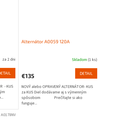
Alternátor A0059 120A
za 2 dni
Skladom
(1 ks)
DETAIL
DETAIL
€135
R - KUS
NOVÝ alebo OPRAVENÝ ALTERNÁTOR- KUS
ným
za KUS Diel dodávame aj s výmenným
..
spôsobom Prečítajte si ako
funguje...
:
A0178NV