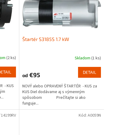
Štartér S3185S 1.7 kW
dom
(2 ks)
Skladom
(1 ks)
DETAIL
DETAIL
€95
od
R - KUS
NOVÝ alebo OPRAVENÝ ŠTARTÉR - KUS za
ným
KUS Diel dodávame aj s výmenným
..
spôsobom Prečítajte si ako
funguje...
T14199RV
Kód:
A0059N