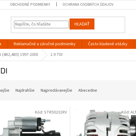
OBCHODNÉ PODMIENKY
OCHRANA OSOBNÝCH ÚDAJOV
HĽADAŤ
a
Reklamačné a záručné podmienky
Často kladené otázky
5 (4B2,4B5) 1997-2005
1.9 TDI
TDI
nejšie
Najdrahšie
Najpredávanejšie
Abecedne
Kód:
STR50231RV
Kód:
AL