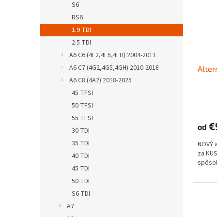
S6
RS6
1.9 TDI
2.5 TDI
A6 C6 (4F2,4F5,4FH) 2004-2011
A6 C7 (4G2,4G5,4GH) 2010-2018
Alter
A6 C8 (4A2) 2018-2025
45 TFSI
50 TFSI
55 TFSI
€
od
30 TDI
35 TDI
NOVÝ 
za KUS
40 TDI
spôso
45 TDI
50 TDI
S6 TDI
A7