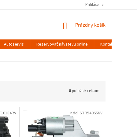
Prihlásenie
NÁKUPNÝ
Prázdny košík
KOŠÍK
Autoservis
Rezervovať návštevu online
Kontakty
8
položiek celkom
T10184RV
Kód:
STR54065NV