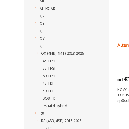
A8
ALLROAD
Q2
Q3
Q5
Q7
Alter
Q8
Q8 (4MN, 4MT) 2018-2025
45 TFSI
55 TFSI
60 TFSI
€
od
45 TDI
NOVÝ 
50 TDI
za KUS
SQ8 TDI
spôso
RS Mild Hybrid
R8
R8 (4S3, 4SP) 2015-2025
5.2 FSI