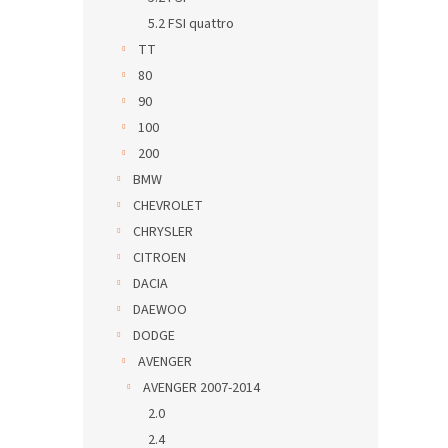
5.2 FSI quattro
TT
80
90
100
200
BMW
CHEVROLET
CHRYSLER
CITROEN
DACIA
DAEWOO
DODGE
AVENGER
AVENGER 2007-2014
2.0
2.4