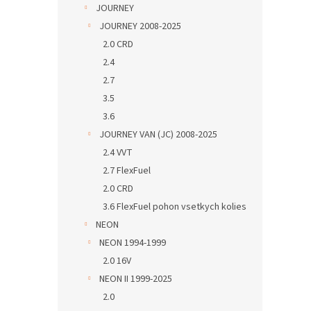
JOURNEY
JOURNEY 2008-2025
2.0 CRD
2.4
2.7
3.5
3.6
JOURNEY VAN (JC) 2008-2025
2.4 VVT
2.7 FlexFuel
2.0 CRD
3.6 FlexFuel pohon vsetkych kolies
NEON
NEON 1994-1999
2.0 16V
NEON II 1999-2025
2.0