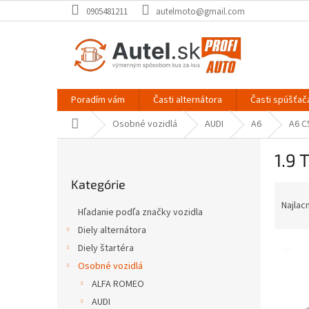
Prejsť
0905481211
autelmoto@gmail.com
na
obsah
Poradím vám
Časti alternátora
Časti spúšťač
Domov
Osobné vozidlá
AUDI
A6
A6 C
B
1.9 
o
Preskočiť
č
Kategórie
kategórie
R
n
a
ý
Najlac
Hľadanie podľa značky vozidla
d
p
Diely alternátora
e
a
V
n
Diely štartéra
n
ý
i
e
Osobné vozidlá
p
e
l
ALFA ROMEO
i
p
AUDI