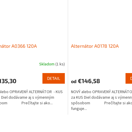
nátor A0366 120A
Alternátor A0178 120A
Skladom
(1 ks)
DETAIL
135,30
€146,58
od
alebo OPRAVENÝ ALTERNÁTOR - KUS
NOVÝ alebo OPRAVENÝ ALTERNÁTO
 Diel dodávame aj s výmenným
za KUS Diel dodávame aj s výmen
bom Prečítajte si ako...
spôsobom Prečítajte si ak
funguje...
O
v