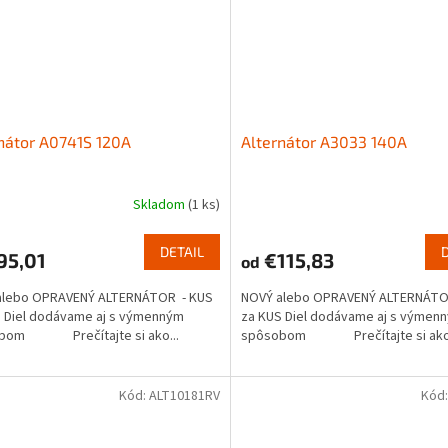
nátor A0741S 120A
Alternátor A3033 140A
Skladom
(1 ks)
DETAIL
95,01
€115,83
od
alebo OPRAVENÝ ALTERNÁTOR - KUS
NOVÝ alebo OPRAVENÝ ALTERNÁTO
 Diel dodávame aj s výmenným
za KUS Diel dodávame aj s výmen
bom Prečítajte si ako...
spôsobom Prečítajte si ako.
Kód:
ALT10181RV
Kód