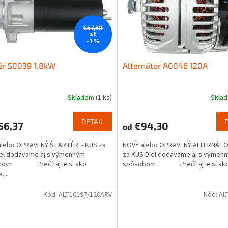
€57,50
až
–1 %
ér S0039 1.8kW
Alternátor A0046 120A
Skladom
(1 ks)
Skla
DETAIL
56,37
€94,30
od
alebo OPRAVENÝ ŠTARTÉR - KUS za
NOVÝ alebo OPRAVENÝ ALTERNÁTO
iel dodávame aj s výmenným
za KUS Diel dodávame aj s výmen
obom Prečítajte si ako
spôsobom Prečítajte si ako.
...
Kód:
ALT10197/120ARV
Kód:
AL