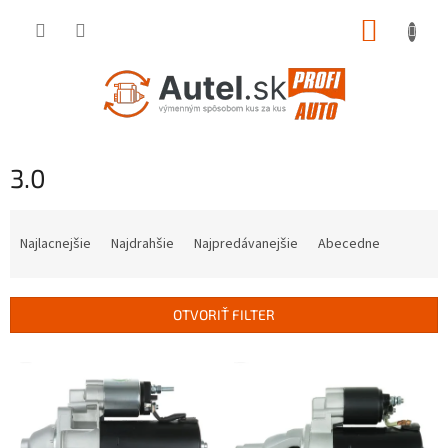
Prejsť
NÁKUP
na
obsah
KOŠÍK
3.0
R
a
Najlacnejšie
Najdrahšie
Najpredávanejšie
Abecedne
d
e
n
OTVORIŤ FILTER
i
e
V
p
ý
r
p
o
i
d