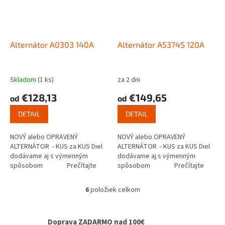
Alternátor A0303 140A
Alternátor A5374S 120A
Skladom
(1 ks)
za 2 dni
€128,13
€149,65
od
od
DETAIL
DETAIL
NOVÝ alebo OPRAVENÝ
NOVÝ alebo OPRAVENÝ
ALTERNÁTOR - KUS za KUS Diel
ALTERNÁTOR - KUS za KUS Diel
dodávame aj s výmenným
dodávame aj s výmenným
spôsobom Prečítajte
spôsobom Prečítajte
si ako...
si ako...
6
položiek celkom
O
v
l
Doprava ZADARMO nad 100€
á