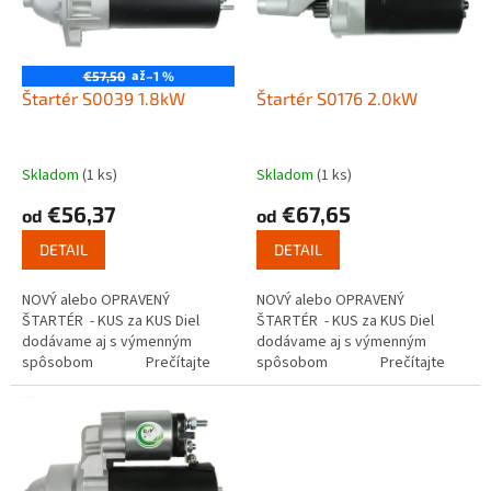
s
u
p
k
r
t
o
až
€57,50
–1 %
o
d
Štartér S0039 1.8kW
Štartér S0176 2.0kW
v
u
k
t
Skladom
(1 ks)
Skladom
(1 ks)
o
€56,37
€67,65
od
od
v
DETAIL
DETAIL
NOVÝ alebo OPRAVENÝ
NOVÝ alebo OPRAVENÝ
ŠTARTÉR - KUS za KUS Diel
ŠTARTÉR - KUS za KUS Diel
dodávame aj s výmenným
dodávame aj s výmenným
spôsobom Prečítajte
spôsobom Prečítajte
si ako funguje...
si ako funguje...