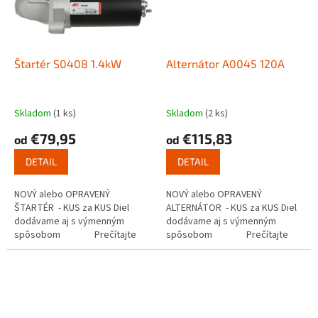
Štartér S0408 1.4kW
Alternátor A0045 120A
Skladom
(1 ks)
Skladom
(2 ks)
€79,95
€115,83
od
od
DETAIL
DETAIL
NOVÝ alebo OPRAVENÝ
NOVÝ alebo OPRAVENÝ
ŠTARTÉR - KUS za KUS Diel
ALTERNÁTOR - KUS za KUS Diel
dodávame aj s výmenným
dodávame aj s výmenným
spôsobom Prečítajte
spôsobom Prečítajte
si ako funguje...
si ako...