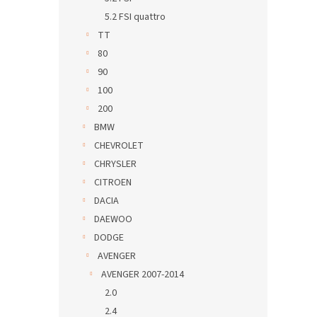
5.2 FSI quattro
TT
80
90
100
200
BMW
CHEVROLET
CHRYSLER
CITROEN
DACIA
DAEWOO
DODGE
AVENGER
AVENGER 2007-2014
2.0
2.4