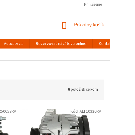
Prihlásenie
NÁKUPNÝ
Prázdny košík
KOŠÍK
Autoservis
Rezervovať návštevu online
Kontakty
6
položiek celkom
R50057RV
Kód:
ALT10320RV