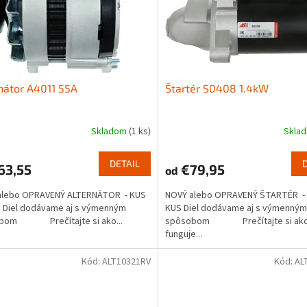
nátor A4011 55A
Štartér S0408 1.4kW
Skladom
(1 ks)
Skla
DETAIL
63,55
€79,95
od
alebo OPRAVENÝ ALTERNÁTOR - KUS
NOVÝ alebo OPRAVENÝ ŠTARTÉR - 
 Diel dodávame aj s výmenným
KUS Diel dodávame aj s výmenným
bom Prečítajte si ako...
spôsobom Prečítajte si ak
funguje...
Kód:
ALT10321RV
Kód:
AL