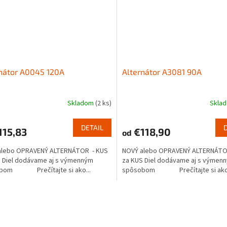
nátor A0045 120A
Alternátor A3081 90A
Skladom
(2 ks)
Skla
DETAIL
115,83
€118,90
od
alebo OPRAVENÝ ALTERNÁTOR - KUS
NOVÝ alebo OPRAVENÝ ALTERNÁTO
 Diel dodávame aj s výmenným
za KUS Diel dodávame aj s výmen
bom Prečítajte si ako...
spôsobom Prečítajte si ako.
O
v
l
á