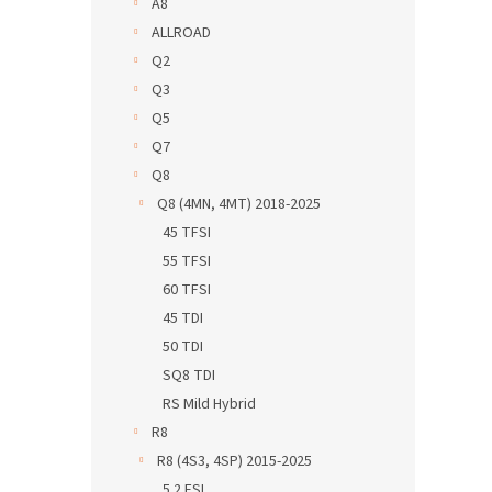
A8
ALLROAD
Q2
Q3
Q5
Q7
Q8
Q8 (4MN, 4MT) 2018-2025
45 TFSI
55 TFSI
60 TFSI
45 TDI
50 TDI
SQ8 TDI
RS Mild Hybrid
R8
R8 (4S3, 4SP) 2015-2025
5.2 FSI