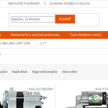
OBCHODNÉ PODMIENKY
OCHRANA OSOBNÝCH ÚDAJOV
HĽADAŤ
a
Reklamačné a záručné podmienky
Často kladené otázky
5 (4B2,4B5) 1997-2005
2.7 T
T
nejšie
Najdrahšie
Najpredávanejšie
Abecedne
Kód:
ALT16023RV
Kód:
ST