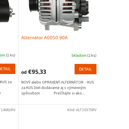
Alternátor A0050 90A
dom
(1 ks)
Skladom
(2 ks)
DETAIL
DETAIL
€95,33
od
KUS za
NOVÝ alebo OPRAVENÝ ALTERNÁTOR - KUS
za KUS Diel dodávame aj s výmenným
o
spôsobom Prečítajte si ako...
T14061RV
Kód:
ALT10375RV