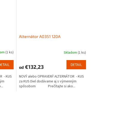
Alternátor A0351 120A
dom
(1 ks)
Skladom
(1 ks)
DETAIL
DETAIL
€132,23
od
R - KUS
NOVÝ alebo OPRAVENÝ ALTERNÁTOR - KUS
ným
za KUS Diel dodávame aj s výmenným
..
spôsobom Prečítajte si ako...