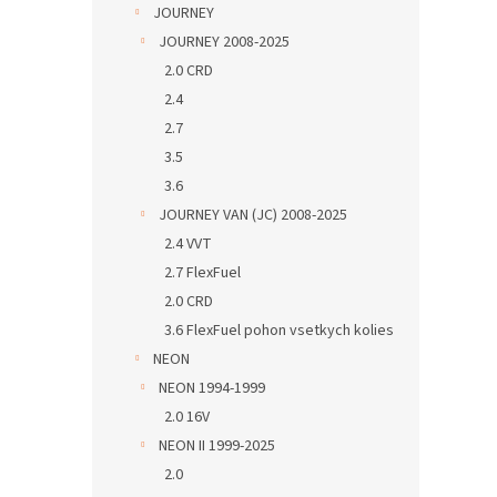
JOURNEY
JOURNEY 2008-2025
2.0 CRD
2.4
2.7
3.5
3.6
JOURNEY VAN (JC) 2008-2025
2.4 VVT
2.7 FlexFuel
2.0 CRD
3.6 FlexFuel pohon vsetkych kolies
NEON
NEON 1994-1999
2.0 16V
NEON II 1999-2025
2.0