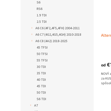
S6
RS6
1.9 TDI
2.5 TDI
A6 C6 (4F2,4F5,4FH) 2004-2011
A6 C7 (4G2,4G5,4GH) 2010-2018
Alter
A6 C8 (4A2) 2018-2025
45 TFSI
50 TFSI
55 TFSI
€
od
30 TDI
35 TDI
NOVÝ 
za KUS
40 TDI
spôso
45 TDI
50 TDI
S6 TDI
A7