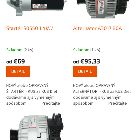
s
u
p
k
r
t
o
o
d
Štartér S0550 1.4kW
Alternátor A3017 80A
v
u
k
t
Skladom
(2 ks)
Skladom
(1 ks)
o
€69
€95,33
od
od
v
DETAIL
DETAIL
NOVÝ alebo OPRAVENÝ
NOVÝ alebo OPRAVENÝ
ŠTARTÉR - KUS za KUS Diel
ALTERNÁTOR - KUS za KUS Diel
dodávame aj s výmenným
dodávame aj s výmenným
spôsobom Prečítajte
spôsobom Prečítajte
si ako funguje...
si ako...