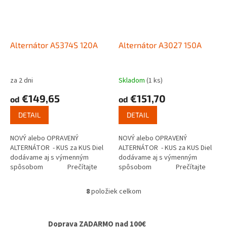
Alternátor A5374S 120A
Alternátor A3027 150A
za 2 dni
Skladom
(1 ks)
€149,65
€151,70
od
od
DETAIL
DETAIL
NOVÝ alebo OPRAVENÝ
NOVÝ alebo OPRAVENÝ
ALTERNÁTOR - KUS za KUS Diel
ALTERNÁTOR - KUS za KUS Diel
dodávame aj s výmenným
dodávame aj s výmenným
spôsobom Prečítajte
spôsobom Prečítajte
si ako...
si ako...
8
položiek celkom
O
v
l
Doprava ZADARMO nad 100€
á