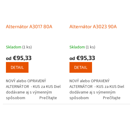
Alternátor A3017 80A
Alternátor A3023 90A
Skladom
(1 ks)
Skladom
(1 ks)
€95,33
€95,33
od
od
DETAIL
DETAIL
NOVÝ alebo OPRAVENÝ
NOVÝ alebo OPRAVENÝ
ALTERNÁTOR - KUS za KUS Diel
ALTERNÁTOR - KUS za KUS Diel
dodávame aj s výmenným
dodávame aj s výmenným
spôsobom Prečítajte
spôsobom Prečítajte
si ako...
si ako...