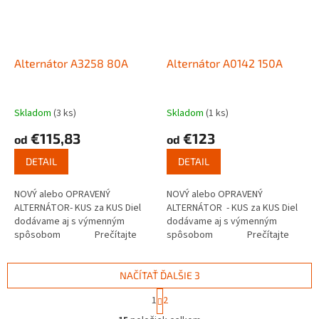
Alternátor A3258 80A
Alternátor A0142 150A
Skladom
(3 ks)
Skladom
(1 ks)
€115,83
€123
od
od
DETAIL
DETAIL
NOVÝ alebo OPRAVENÝ
NOVÝ alebo OPRAVENÝ
ALTERNÁTOR- KUS za KUS Diel
ALTERNÁTOR - KUS za KUS Diel
dodávame aj s výmenným
dodávame aj s výmenným
spôsobom Prečítajte
spôsobom Prečítajte
si ako funguje...
si ako...
NAČÍTAŤ ĎALŠIE 3
S
1
2
t
O
r