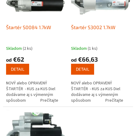
s
u
p
k
r
t
o
o
d
Štartér S0084 1.7kW
Štartér S3002 1.7kW
v
u
k
t
Skladom
(2 ks)
Skladom
(1 ks)
o
€62
€66,63
od
od
v
DETAIL
DETAIL
NOVÝ alebo OPRAVENÝ
NOVÝ alebo OPRAVENÝ
ŠTARTÉR - KUS za KUS Diel
ŠTARTÉR - KUS za KUS Diel
dodávame aj s výmenným
dodávame aj s výmenným
spôsobom Prečítajte
spôsobom Prečítajte
si ako funguje...
si ako funguje...