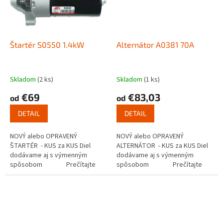
Štartér S0550 1.4kW
Alternátor A0381 70A
Skladom
(2 ks)
Skladom
(1 ks)
€69
€83,03
od
od
DETAIL
DETAIL
NOVÝ alebo OPRAVENÝ
NOVÝ alebo OPRAVENÝ
ŠTARTÉR - KUS za KUS Diel
ALTERNÁTOR - KUS za KUS Diel
dodávame aj s výmenným
dodávame aj s výmenným
spôsobom Prečítajte
spôsobom Prečítajte
si ako funguje...
si ako...