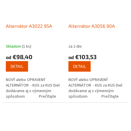
Alternátor A3022 95A
Alternátor A3056 90A
Skladom
(1 ks)
za 2 dni
€98,40
€103,53
od
od
DETAIL
DETAIL
NOVÝ alebo OPRAVENÝ
NOVÝ alebo OPRAVENÝ
ALTERNÁTOR - KUS za KUS Diel
ALTERNÁTOR - KUS za KUS Diel
dodávame aj s výmenným
dodávame aj s výmenným
spôsobom Prečítajte
spôsobom Prečítajte
si ako...
si ako...